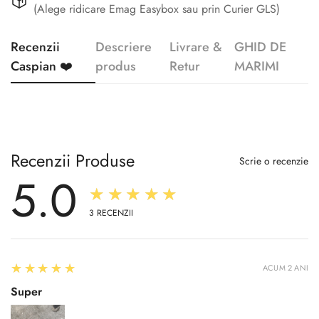
(Alege ridicare Emag Easybox sau prin Curier GLS)
Recenzii
Descriere
Livrare &
GHID DE
Caspian ❤️
produs
Retur
MARIMI
Recenzii Produse
Scrie o recenzie
5.0
★★★★★
3
RECENZII
5
★★★★★
ACUM 2 ANI
Super