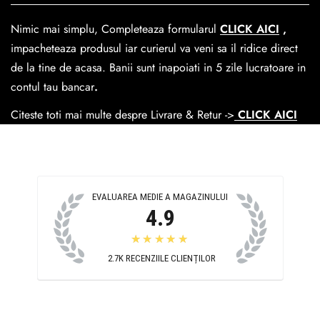
dar se poate alege cand finalzati comanda si predare la
Nimic mai simplu, Completeaza formularul
CLICK AICI
,
Easybox-ul Emag.
impacheteaza produsul iar curierul va veni sa il ridice direct
Cosul de livrare
este 15 lei pentru o comanda mai mica de
de la tine de acasa. Banii sunt inapoiati in 5 zile lucratoare in
390 lei si Gratuit pentru o comanda de peste 390 lei.
contul tau bancar
.
Citeste toti mai multe despre Livrare & Retur ->
CLICK AICI
EVALUAREA MEDIE A MAGAZINULUI
4.9
★★★★★
2.7K
RECENZIILE CLIENȚILOR