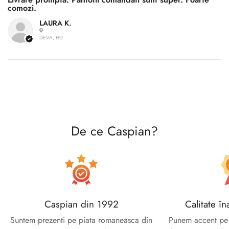
comozi.
LAURA K.
DEVA, HD
De ce Caspian?
Caspian din 1992
Calitate în
Suntem prezenti pe piata romaneasca din
Punem accent pe c