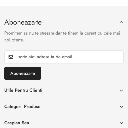
Aboneaza-te
Promitem sa nu te stresam dar te tinem la curent cu cele mai
noi oferte.
Aboneaza-te
Utile Pentru Clienti
INREGISTREAZA RETUR
Categorii Produse
Creaza cont
Acasă
Autentificare cont
Caspian Sea
Incaltaminte Dama