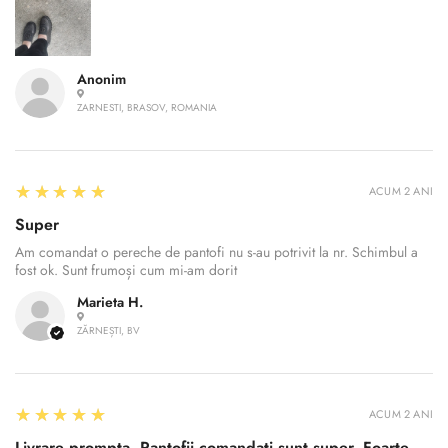
Anonim
ZARNESTI, BRASOV, ROMANIA
5
★★★★★
ACUM 2 ANI
Super
Am comandat o pereche de pantofi nu s-au potrivit la nr. Schimbul a
fost ok. Sunt frumoși cum mi-am dorit
Confirm your age
Marieta H.
Are you 18 years old or older?
ZĂRNEȘTI, BV
No, I'm not
Yes, I am
5
★★★★★
ACUM 2 ANI
Livrare prompta. Pantofii comandati sunt super. Foarte