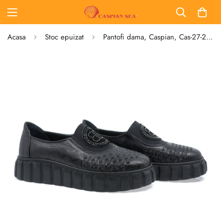
Acasa
Stoc epuizat
Pantofi dama, Caspian, Cas-27-26, casual, piele naturala, negru