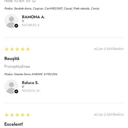
Nota 10 din 10! 😊
Produs:
Sandale dama, Caspian, Cas-H302-SUIT, Casual, Piele naturala, Coniac
RAMONA A.
BUCURESTI, B
5
★★★★★
ACUM 2 SĂPTĂMÂNI
Reușită
Promptitudinea
Produs:
Geanta Dama ANEKKE 41702-204
Raluca S.
FĂLTICENI, SV
5
★★★★★
ACUM 2 SĂPTĂMÂNI
Excelent!