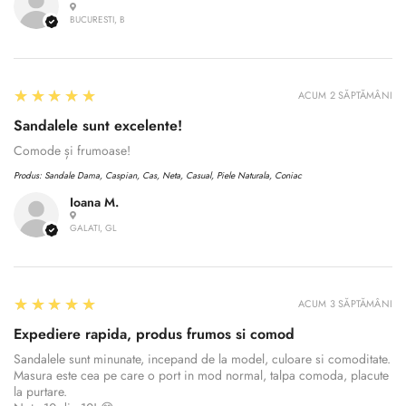
BUCURESTI, B
5
★★★★★
ACUM 2 SĂPTĂMÂNI
Sandalele sunt excelente!
Comode și frumoase!
Produs:
Sandale Dama, Caspian, Cas, Neta, Casual, Piele Naturala, Coniac
Ioana M.
GALATI, GL
Confirm your age
5
★★★★★
ACUM 3 SĂPTĂMÂNI
Expediere rapida, produs frumos si comod
Are you 18 years old or older?
Sandalele sunt minunate, incepand de la model, culoare si comoditate.
Masura este cea pe care o port in mod normal, talpa comoda, placute
la purtare.
No, I'm not
Yes, I am