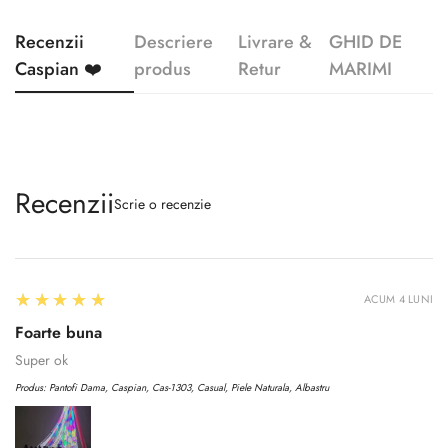
Recenzii
Descriere
Livrare &
GHID DE
Caspian ❤️
produs
Retur
MARIMI
Recenzii
Scrie o recenzie
5
★★★★★
ACUM 4 LUNI
Foarte buna
Super ok
Produs:
Pantofi Dama, Caspian, Cas-1303, Casual, Piele Naturala, Albastru