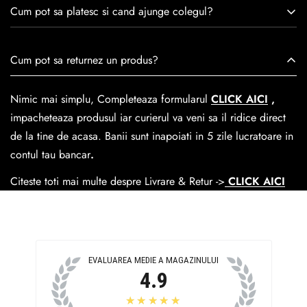
Consulta ghidul de marime de mai jos.
satisfacția clienților.Fiecare pereche de încălțăminte Caspian
Cum pot sa platesc si cand ajunge colegul?
este creată cu mândrie de meșteri pricepuți, care aduc la
viață nu doar pantofi, ci opere de artă care transcend
Se poate achita cu cardul online dar si numerar la livrare. In
Cum pot sa returnez un produs?
trecerea timpului.
medie livrarea dureaza
1-2 zile
lucratoare prin
GLS Courier
dar se poate alege cand finalzati comanda si predare la
Nimic mai simplu, Completeaza formularul
CLICK AICI
,
Easybox-ul Emag.
impacheteaza produsul iar curierul va veni sa il ridice direct
Cosul de livrare
este 15 lei pentru o comanda mai mica de
de la tine de acasa. Banii sunt inapoiati in 5 zile lucratoare in
390 lei si Gratuit pentru o comanda de peste 390 lei.
contul tau bancar
.
Citeste toti mai multe despre Livrare & Retur ->
CLICK AICI
EVALUAREA MEDIE A MAGAZINULUI
4.9
★★★★★