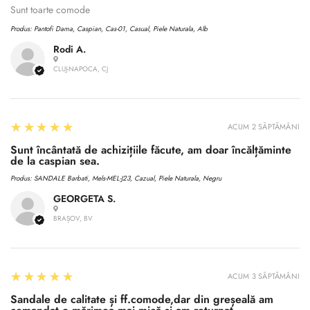
Sunt toarte comode
Produs:
Pantofi Dama, Caspian, Cas-01, Casual, Piele Naturala, Alb
Rodi A.
CLUJ-NAPOCA, CJ
5
★★★★★
ACUM 2 SĂPTĂMÂNI
Sunt încântată de achizițiile făcute, am doar încălțăminte
de la caspian sea.
Produs:
SANDALE Barbati, Mels-MEL-J23, Cazual, Piele Naturala, Negru
GEORGETA S.
BRAȘOV, BV
5
★★★★★
ACUM 3 SĂPTĂMÂNI
Sandale de calitate și ff.comode,dar din greșeală am