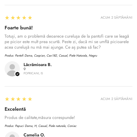
5
★★★★★
ACUM 2 SĂPTĂMÂNI
Foarte bună!
Totuși, am o problemă deoarece curelușa de la pantofi care se leagă
pe picior este mult prea scurtă. Peste zi, dacă mi se umflă picioarele
acea curelușă nu mă mai ajunge. Ce aș putea să fac?
Produs:
Pantofi Dama, Caspian, Cas-182, Casual, Piele Naturala, Negru
Lăcrămioara B.
POPRICANI, IS
5
★★★★★
ACUM 2 SĂPTĂMÂNI
Excelentă
Produs de calitate,măsura corespunde!
Produs:
Papuci Dama, H, Casual, Piele naturala, Coniac
Camelia O.