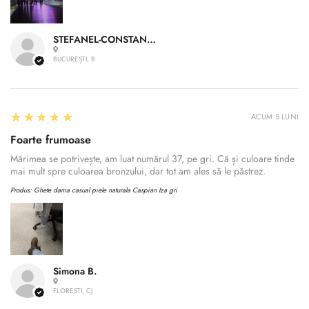
STEFANEL-CONSTANTIN A.
BUCUREȘTI, B
5
★★★★★
ACUM 5 LUNI
Foarte frumoase
Mărimea se potrivește, am luat numărul 37, pe gri. Că și culoare tinde
mai mult spre culoarea bronzului, dar tot am ales să le păstrez.
Produs:
Ghete dama casual piele naturala Caspian Iza gri
Simona B.
FLORESTI, CJ