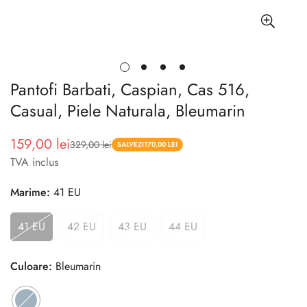
Pantofi Barbati, Caspian, Cas 516,
Casual, Piele Naturala, Bleumarin
159,00 lei
329,00 lei
Pret
Pret
SALVEZI
170,00 LEI
TVA inclus
redus
Marime:
41 EU
41 EU
42 EU
43 EU
44 EU
Culoare:
Bleumarin