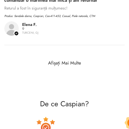
comandat o mărimea mai mică și am returnat
Returul a fost în siguranță mulțumesc!
Produs:
Sandale dama, Caspian, Cas-411-453, Casual, Piele naturala, CTM
Elena F.
TURCENI, GJ
Afișați Mai Multe
De ce Caspian?