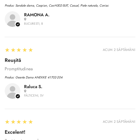
Produs:
Sandale dama, Caspian, Cas-H302-SUIT, Casual, Piele naturala, Coniac
RAMONA A.
BUCURESTI, B
5
★★★★★
ACUM 2 SĂPTĂMÂNI
Reușită
Promptitudinea
Produs:
Geanta Dama ANEKKE 41702-204
Raluca S.
FĂLTICENI, SV
Confirm your age
5
★★★★★
Are you 18 years old or older?
ACUM 2 SĂPTĂMÂNI
Excelent!