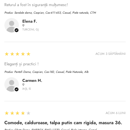
Returul a fost în siguranță mulțumesc!
Produs:
Sandale dama, Caspian, Cas-411-453, Casual, Piele naturala, CTM
Elena F.
TURCENI, GJ
5
★★★★★
ACUM 3 SĂPTĂMÂNI
Eleganți și practici !
Produs:
Pantofi Dama, Caspian, Cas-182, Casual, Piele Naturala, Alb
Carmen H.
IAȘI, IS
4
★★★★★
ACUM 6 LUNI
Comode, calduroase, talpa putin cam rigida, masura 36.
Produs:
Ghete Dama, ENERGY, ENG-I 1270, Casual, Piele intoarsa, Camel