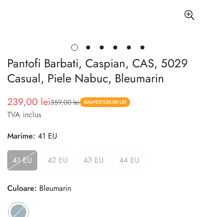
Pantofi Barbati, Caspian, CAS, 5029
Casual, Piele Nabuc, Bleumarin
239,00 lei
359,00 lei
Pret
Pret
SALVEZI
120,00 LEI
TVA inclus
redus
Marime:
41 EU
41 EU
42 EU
43 EU
44 EU
Culoare:
Bleumarin