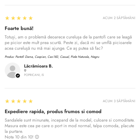
5
★★★★★
ACUM 2 SĂPTĂMÂNI
Foarte bună!
Totuși, am o problemă deoarece curelușa de la pantofi care se leagă
pe picior este mult prea scurtă. Peste zi, dacă mi se umflă picioarele
acea curelușă nu mă mai ajunge. Ce aș putea să fac?
Produs:
Pantofi Dama, Caspian, Cas-182, Casual, Piele Naturala, Negru
Lăcrămioara B.
POPRICANI, IS
5
★★★★★
ACUM 3 SĂPTĂMÂNI
Expediere rapida, produs frumos si comod
Sandalele sunt minunate, incepand de la model, culoare si comoditate.
Masura este cea pe care o port in mod normal, talpa comoda, placute
la purtare.
Nota 10 din 10! 😊