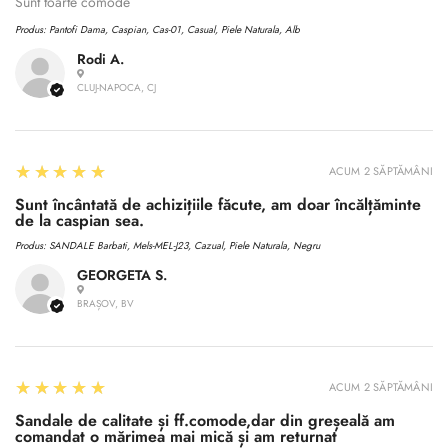
No, I'm not
Yes, I am
Sunt toarte comode
Produs:
Pantofi Dama, Caspian, Cas-01, Casual, Piele Naturala, Alb
Rodi A.
CLUJ-NAPOCA, CJ
5
★★★★★
ACUM 2 SĂPTĂMÂNI
Sunt încântată de achizițiile făcute, am doar încălțăminte
de la caspian sea.
Produs:
SANDALE Barbati, Mels-MEL-J23, Cazual, Piele Naturala, Negru
GEORGETA S.
BRAȘOV, BV
5
★★★★★
ACUM 2 SĂPTĂMÂNI
Sandale de calitate și ff.comode,dar din greșeală am
comandat o mărimea mai mică și am returnat