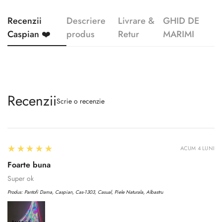
Recenzii
Descriere
Livrare &
GHID DE
Caspian ❤️
produs
Retur
MARIMI
Recenzii
Scrie o recenzie
5
★★★★★
ACUM 4 LUNI
Foarte buna
Super ok
Produs:
Pantofi Dama, Caspian, Cas-1303, Casual, Piele Naturala, Albastru