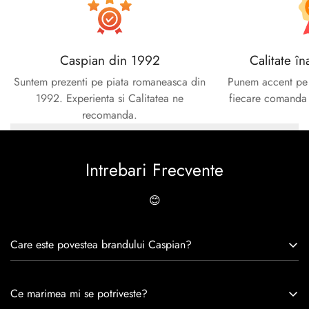
Caspian din 1992
Calitate în
Suntem prezenti pe piata romaneasca din
Punem accent pe c
1992. Experienta si Calitatea ne
fiecare comanda e
recomanda.
Intrebari Frecvente
😊
Care este povestea brandului Caspian?
Caspian este un brand romanesc infiintat in 1992. Cu o
Ce marimea mi se potriveste?
experiență de peste 30 de ani în industria modei, Caspian se