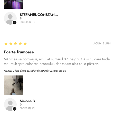
STEFANEL-CONSTANTIN A.
BUCUREȘTI, B
5
★★★★★
ACUM 5 LUNI
Foarte frumoase
Mărimea se potrivește, am luat numărul 37, pe gri. Că și culoare tinde
mai mult spre culoarea bronzului, dar tot am ales să le păstrez.
Produs:
Ghete dama casual piele naturala Caspian Iza gri
Simona B.
FLORESTI, CJ