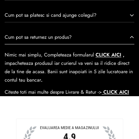
remarcă prin tradiție, maestrie și angajament față de
Consulta ghidul de marime de mai jos.
satisfacția clienților.Fiecare pereche de încălțăminte Caspian
Cum pot sa platesc si cand ajunge colegul?
este creată cu mândrie de meșteri pricepuți, care aduc la
viață nu doar pantofi, ci opere de artă care transcend
Se poate achita cu cardul online dar si numerar la livrare. In
Cum pot sa returnez un produs?
trecerea timpului.
medie livrarea dureaza
1-2 zile
lucratoare prin
GLS Courier
dar se poate alege cand finalzati comanda si predare la
Nimic mai simplu, Completeaza formularul
CLICK AICI
,
Easybox-ul Emag.
impacheteaza produsul iar curierul va veni sa il ridice direct
Cosul de livrare
este 15 lei pentru o comanda mai mica de
de la tine de acasa. Banii sunt inapoiati in 5 zile lucratoare in
390 lei si Gratuit pentru o comanda de peste 390 lei.
contul tau bancar
.
Citeste toti mai multe despre Livrare & Retur ->
CLICK AICI
EVALUAREA MEDIE A MAGAZINULUI
4.9