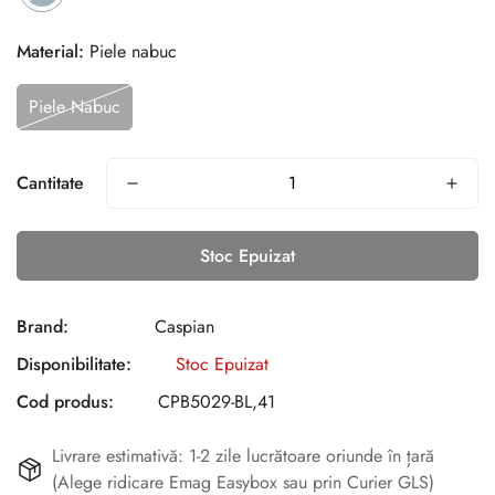
Material:
Piele nabuc
Piele Nabuc
Cantitate
Stoc Epuizat
Brand:
Caspian
Disponibilitate:
Stoc Epuizat
Cod produs:
CPB5029-BL,41
Livrare estimativă: 1-2 zile lucrătoare oriunde în țară
(Alege ridicare Emag Easybox sau prin Curier GLS)