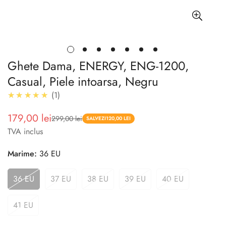
Ghete Dama, ENERGY, ENG-1200,
Casual, Piele intoarsa, Negru
5.0
★★★★★
1
179,00 lei
299,00 lei
Pret
Pret
SALVEZI
120,00 LEI
TVA inclus
redus
Marime:
36 EU
36 EU
37 EU
38 EU
39 EU
40 EU
41 EU