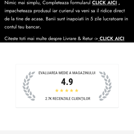
Nimic mai simplu, Completeaza formularul
CLICK AICI
,
Easybox-ul Emag.
impacheteaza produsul iar curierul va veni sa il ridice direct
Cosul de livrare
este 15 lei pentru o comanda mai mica de
de la tine de acasa. Banii sunt inapoiati in 5 zile lucratoare in
390 lei si Gratuit pentru o comanda de peste 390 lei.
contul tau bancar
.
Citeste toti mai multe despre Livrare & Retur ->
CLICK AICI
EVALUAREA MEDIE A MAGAZINULUI
4.9
★★★★★
2.7K
RECENZIILE CLIENȚILOR