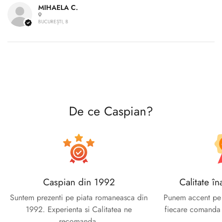
MIHAELA C.
Confirm your age
BUCUREȘTI, B
Are you 18 years old or older?
No, I'm not
Yes, I am
De ce Caspian?
Caspian din 1992
Calitate în
Suntem prezenti pe piata romaneasca din
Punem accent pe c
1992. Experienta si Calitatea ne
fiecare comanda e
recomanda.