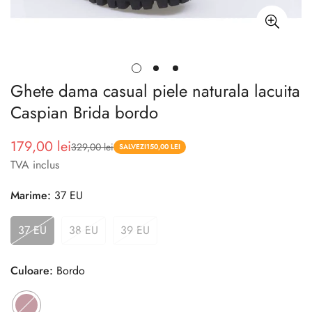
Ghete dama casual piele naturala lacuita
Caspian Brida bordo
179,00 lei
329,00 lei
Pret
Pret
SALVEZI
150,00 LEI
TVA inclus
redus
Marime:
37 EU
37 EU
38 EU
39 EU
Culoare:
Bordo