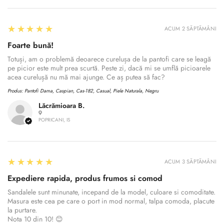
5
★★★★★
ACUM 2 SĂPTĂMÂNI
Foarte bună!
Totuși, am o problemă deoarece curelușa de la pantofi care se leagă
pe picior este mult prea scurtă. Peste zi, dacă mi se umflă picioarele
acea curelușă nu mă mai ajunge. Ce aș putea să fac?
Produs:
Pantofi Dama, Caspian, Cas-182, Casual, Piele Naturala, Negru
Lăcrămioara B.
POPRICANI, IS
5
★★★★★
ACUM 3 SĂPTĂMÂNI
Expediere rapida, produs frumos si comod
Sandalele sunt minunate, incepand de la model, culoare si comoditate.
Masura este cea pe care o port in mod normal, talpa comoda, placute
la purtare.
Nota 10 din 10! 😊