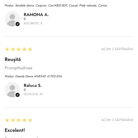
Produs:
Sandale dama, Caspian, Cas-H302-SUIT, Casual, Piele naturala, Coniac
RAMONA A.
BUCURESTI, B
5
★★★★★
ACUM 2 SĂPTĂMÂNI
Reușită
Promptitudinea
Produs:
Geanta Dama ANEKKE 41702-204
Raluca S.
FĂLTICENI, SV
5
★★★★★
ACUM 2 SĂPTĂMÂNI
Excelent!