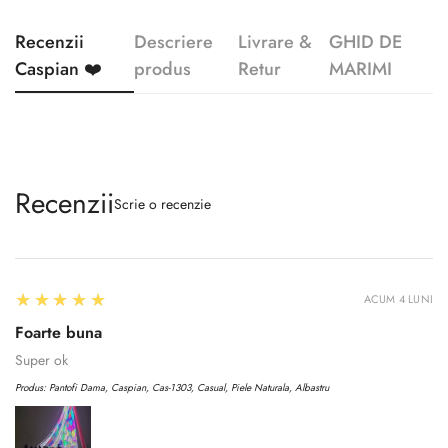
Recenzii
Descriere
Livrare &
GHID DE
Caspian ❤️
produs
Retur
MARIMI
Recenzii
Scrie o recenzie
5
★★★★★
ACUM 4 LUNI
Foarte buna
Super ok
Confirm your age
Produs:
Pantofi Dama, Caspian, Cas-1303, Casual, Piele Naturala, Albastru
Are you 18 years old or older?