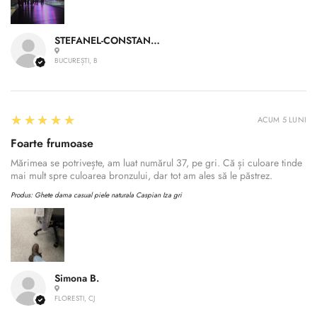
No, I'm not
Yes, I am
STEFANEL-CONSTANTIN A.
BUCUREȘTI, B
5
★★★★★
ACUM 5 LUNI
Foarte frumoase
Mărimea se potrivește, am luat numărul 37, pe gri. Că și culoare tinde
mai mult spre culoarea bronzului, dar tot am ales să le păstrez.
Produs:
Ghete dama casual piele naturala Caspian Iza gri
Simona B.
FLORESTI, CJ