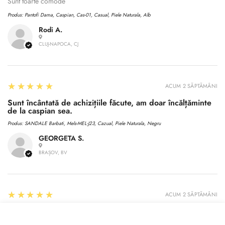
Sunt toarte comode
Produs:
Pantofi Dama, Caspian, Cas-01, Casual, Piele Naturala, Alb
Rodi A.
CLUJ-NAPOCA, CJ
5
★★★★★
ACUM 2 SĂPTĂMÂNI
Sunt încântată de achizițiile făcute, am doar încălțăminte
de la caspian sea.
Produs:
SANDALE Barbati, Mels-MEL-J23, Cazual, Piele Naturala, Negru
GEORGETA S.
BRAȘOV, BV
5
★★★★★
ACUM 2 SĂPTĂMÂNI
Sandale de calitate și ff.comode,dar din greșeală am
Selecteaza
comandat o mărimea mai mică și am returnat
Stoc Epuizat