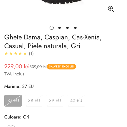
Ghete Dama, Caspian, Cas-Xenia,
Casual, Piele naturala, Gri
5.0
★★★★★
1
229,00 lei
339,00 lei
Pret
Pret
SALVEZI
110,00 LEI
TVA inclus
redus
Marime:
37 EU
37 EU
38 EU
39 EU
40 EU
Culoare:
Gri