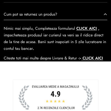
este creată cu mândrie de meșteri pricepuți, care aduc la
viață nu doar pantofi, ci opere de artă care transcend
Se poate achita cu cardul online dar si numerar la livrare. In
Cum pot sa returnez un produs?
trecerea timpului.
medie livrarea dureaza
1-2 zile
lucratoare prin
GLS Courier
dar se poate alege cand finalzati comanda si predare la
Nimic mai simplu, Completeaza formularul
CLICK AICI
,
Easybox-ul Emag.
impacheteaza produsul iar curierul va veni sa il ridice direct
Cosul de livrare
este 15 lei pentru o comanda mai mica de
de la tine de acasa. Banii sunt inapoiati in 5 zile lucratoare in
390 lei si Gratuit pentru o comanda de peste 390 lei.
contul tau bancar
.
Citeste toti mai multe despre Livrare & Retur ->
CLICK AICI
EVALUAREA MEDIE A MAGAZINULUI
4.9
★★★★★
2.7K
RECENZIILE CLIENȚILOR