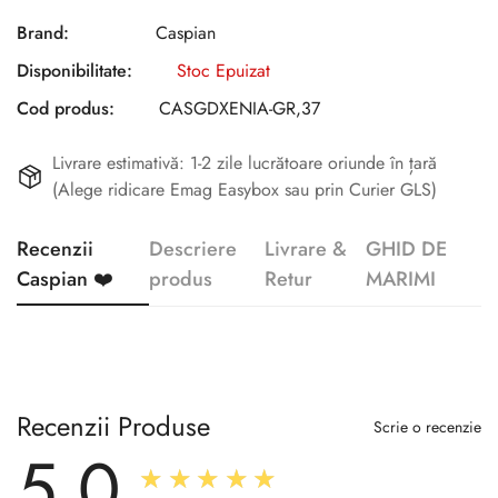
Brand:
Caspian
Disponibilitate:
Stoc Epuizat
Cod produs:
CASGDXENIA-GR,37
Livrare estimativă: 1-2 zile lucrătoare oriunde în țară
(Alege ridicare Emag Easybox sau prin Curier GLS)
Recenzii
Descriere
Livrare &
GHID DE
Caspian ❤️
produs
Retur
MARIMI
Recenzii Produse
Scrie o recenzie
5.0
★★★★★