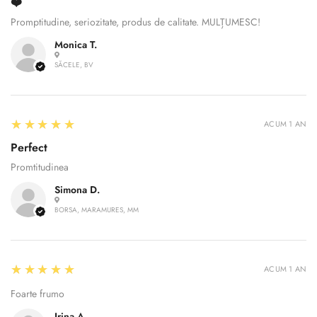
❤️
Promptitudine, seriozitate, produs de calitate. MULȚUMESC!
Monica T.
SĂCELE, BV
5
★★★★★
ACUM 1 AN
Perfect
Promtitudinea
Simona D.
BORSA, MARAMURES, MM
5
★★★★★
ACUM 1 AN
Confirm your age
Foarte frumo
Are you 18 years old or older?
Irina A.