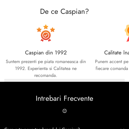
De ce Caspian?
Caspian din 1992
Calitate în
Suntem prezenti pe piata romaneasca din
Punem accent pe c
1992. Experienta si Calitatea ne
fiecare comanda e
recomanda.
Intrebari Frecvente
😊