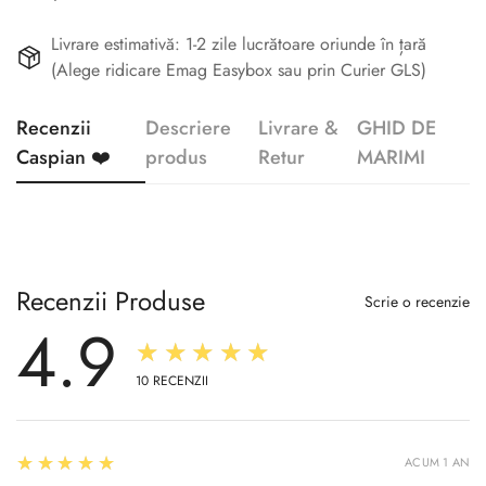
Livrare estimativă: 1-2 zile lucrătoare oriunde în țară
(Alege ridicare Emag Easybox sau prin Curier GLS)
Recenzii
Descriere
Livrare &
GHID DE
Caspian ❤️
produs
Retur
MARIMI
Recenzii Produse
Scrie o recenzie
4.9
★★★★★
10
RECENZII
5
★★★★★
ACUM 1 AN