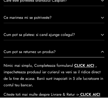
Care este povestea brandului Caspian?
Caspian este un brand romanesc infiintat in 1992. Cu o
Ce marimea mi se potriveste?
experiență de peste 30 de ani în industria modei, Caspian se
remarcă prin tradiție, maestrie și angajament față de
Consulta ghidul de marime de mai jos.
satisfacția clienților.Fiecare pereche de încălțăminte Caspian
Cum pot sa platesc si cand ajunge colegul?
este creată cu mândrie de meșteri pricepuți, care aduc la
viață nu doar pantofi, ci opere de artă care transcend
Se poate achita cu cardul online dar si numerar la livrare. In
Cum pot sa returnez un produs?
trecerea timpului.
medie livrarea dureaza
1-2 zile
lucratoare prin
GLS Courier
dar se poate alege cand finalzati comanda si predare la
Nimic mai simplu, Completeaza formularul
CLICK AICI
,
Easybox-ul Emag.
impacheteaza produsul iar curierul va veni sa il ridice direct
Cosul de livrare
este 15 lei pentru o comanda mai mica de
de la tine de acasa. Banii sunt inapoiati in 5 zile lucratoare in
390 lei si Gratuit pentru o comanda de peste 390 lei.
contul tau bancar
.
Citeste toti mai multe despre Livrare & Retur ->
CLICK AICI