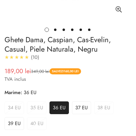
Ghete Dama, Caspian, Cas-Evelin,
Casual, Piele Naturala, Negru
4.9
★★★★★
10
189,00 lei
349,00 lei
Pret
Pret
SALVEZI
160,00 LEI
TVA inclus
redus
Marime:
36 EU
34 EU
35 EU
36 EU
37 EU
38 EU
39 EU
40 EU