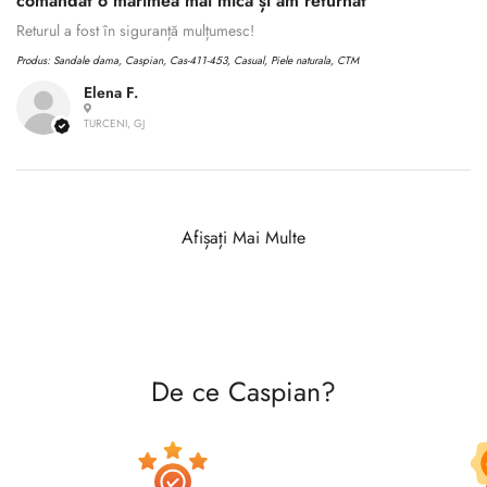
comandat o mărimea mai mică și am returnat
Returul a fost în siguranță mulțumesc!
Produs:
Sandale dama, Caspian, Cas-411-453, Casual, Piele naturala, CTM
Elena F.
TURCENI, GJ
Afișați Mai Multe
De ce Caspian?