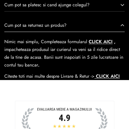
Consulta ghidul de marime de mai jos.
satisfacția clienților.Fiecare pereche de încălțăminte Caspian
Cum pot sa platesc si cand ajunge colegul?
este creată cu mândrie de meșteri pricepuți, care aduc la
viață nu doar pantofi, ci opere de artă care transcend
Se poate achita cu cardul online dar si numerar la livrare. In
Cum pot sa returnez un produs?
trecerea timpului.
medie livrarea dureaza
1-2 zile
lucratoare prin
GLS Courier
dar se poate alege cand finalzati comanda si predare la
Nimic mai simplu, Completeaza formularul
CLICK AICI
,
Easybox-ul Emag.
impacheteaza produsul iar curierul va veni sa il ridice direct
Cosul de livrare
este 15 lei pentru o comanda mai mica de
de la tine de acasa. Banii sunt inapoiati in 5 zile lucratoare in
390 lei si Gratuit pentru o comanda de peste 390 lei.
contul tau bancar
.
Citeste toti mai multe despre Livrare & Retur ->
CLICK AICI
EVALUAREA MEDIE A MAGAZINULUI
4.9
★★★★★