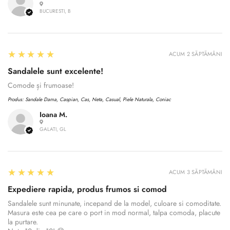
BUCURESTI, B
5
★★★★★
ACUM 2 SĂPTĂMÂNI
Sandalele sunt excelente!
Comode și frumoase!
Produs:
Sandale Dama, Caspian, Cas, Neta, Casual, Piele Naturala, Coniac
Ioana M.
GALATI, GL
Confirm your age
5
★★★★★
ACUM 3 SĂPTĂMÂNI
Expediere rapida, produs frumos si comod
Are you 18 years old or older?
Sandalele sunt minunate, incepand de la model, culoare si comoditate.
Masura este cea pe care o port in mod normal, talpa comoda, placute
la purtare.
No, I'm not
Yes, I am