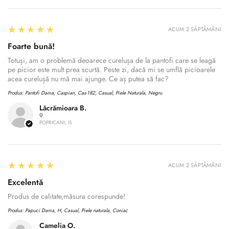
5
★★★★★
ACUM 2 SĂPTĂMÂNI
Foarte bună!
Totuși, am o problemă deoarece curelușa de la pantofi care se leagă
pe picior este mult prea scurtă. Peste zi, dacă mi se umflă picioarele
acea curelușă nu mă mai ajunge. Ce aș putea să fac?
Produs:
Pantofi Dama, Caspian, Cas-182, Casual, Piele Naturala, Negru
Lăcrămioara B.
POPRICANI, IS
5
★★★★★
ACUM 2 SĂPTĂMÂNI
Excelentă
Produs de calitate,măsura corespunde!
Produs:
Papuci Dama, H, Casual, Piele naturala, Coniac
Camelia O.