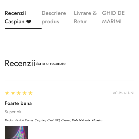
Recenzii
Descriere
Livrare &
GHID DE
Caspian ❤️
produs
Retur
MARIMI
Recenzii
Scrie o recenzie
5
★★★★★
ACUM 4 LUNI
Foarte buna
Super ok
Produs:
Pantofi Dama, Caspian, Cas-1303, Casual, Piele Naturala, Albastru