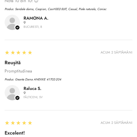
Nota 10 din 10! 😊
Produs:
Sandale dama, Caspian, Cas-H302-SUIT, Casual, Piele naturala, Coniac
RAMONA A.
BUCURESTI, B
5
★★★★★
ACUM 2 SĂPTĂMÂNI
Reușită
Promptitudinea
Produs:
Geanta Dama ANEKKE 41702-204
Raluca S.
FĂLTICENI, SV
5
★★★★★
ACUM 2 SĂPTĂMÂNI
Excelent!