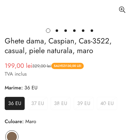
Ghete dama, Caspian, Cas-3522,
casual, piele naturala, maro
199,00 lei
329,00 lei
Pret
Pret
SALVEZI
130,00 LEI
TVA inclus
redus
Marime:
36 EU
36 EU
37 EU
38 EU
39 EU
40 EU
Culoare:
Maro