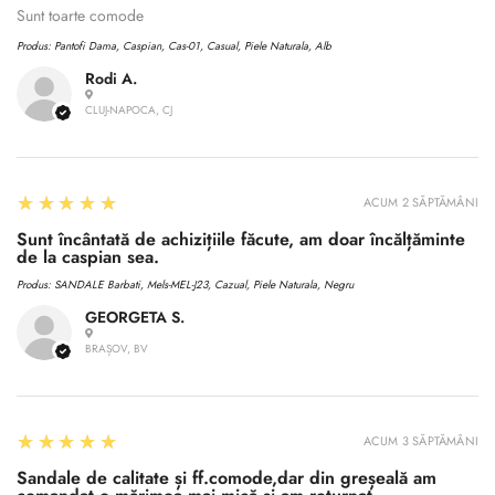
Sunt toarte comode
Produs:
Pantofi Dama, Caspian, Cas-01, Casual, Piele Naturala, Alb
Rodi A.
CLUJ-NAPOCA, CJ
5
★★★★★
ACUM 2 SĂPTĂMÂNI
Sunt încântată de achizițiile făcute, am doar încălțăminte
de la caspian sea.
Produs:
SANDALE Barbati, Mels-MEL-J23, Cazual, Piele Naturala, Negru
GEORGETA S.
BRAȘOV, BV
5
★★★★★
ACUM 3 SĂPTĂMÂNI
Sandale de calitate și ff.comode,dar din greșeală am