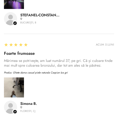
STEFANEL-CONSTANTIN A.
BUCUREȘTI, B
5
★★★★★
ACUM 5 LUNI
Foarte frumoase
Mărimea se potrivește, am luat numărul 37, pe gri. Că și culoare tinde
mai mult spre culoarea bronzului, dar tot am ales să le păstrez.
Produs:
Ghete dama casual piele naturala Caspian Iza gri
Simona B.
FLORESTI, CJ