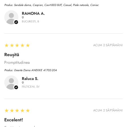
Produs:
Sandale dama, Caspian, Cas-H302-SUIT, Casual, Piele naturala, Coniac
RAMONA A.
BUCURESTI, B
5
★★★★★
ACUM 2 SĂPTĂMÂNI
Reușită
Promptitudinea
Produs:
Geanta Dama ANEKKE 41702-204
Raluca S.
FĂLTICENI, SV
Confirm your age
5
★★★★★
Are you 18 years old or older?
ACUM 2 SĂPTĂMÂNI
Excelent!