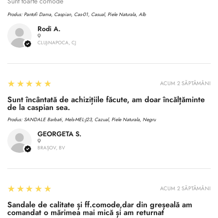
No, I'm not
Yes, I am
Sunt toarte comode
Produs:
Pantofi Dama, Caspian, Cas-01, Casual, Piele Naturala, Alb
Rodi A.
CLUJ-NAPOCA, CJ
5
★★★★★
ACUM 2 SĂPTĂMÂNI
Sunt încântată de achizițiile făcute, am doar încălțăminte
de la caspian sea.
Produs:
SANDALE Barbati, Mels-MEL-J23, Cazual, Piele Naturala, Negru
GEORGETA S.
BRAȘOV, BV
5
★★★★★
ACUM 2 SĂPTĂMÂNI
Sandale de calitate și ff.comode,dar din greșeală am
comandat o mărimea mai mică și am returnat