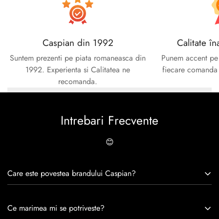
Caspian din 1992
Calitate în
Suntem prezenti pe piata romaneasca din
Punem accent pe c
1992. Experienta si Calitatea ne
fiecare comanda e
recomanda.
Intrebari Frecvente
😊
Care este povestea brandului Caspian?
Caspian este un brand romanesc infiintat in 1992. Cu o
Ce marimea mi se potriveste?
experiență de peste 30 de ani în industria modei, Caspian se