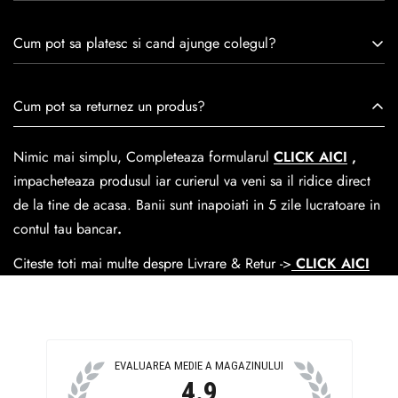
remarcă prin tradiție, maestrie și angajament față de
Consulta ghidul de marime de mai jos.
satisfacția clienților.Fiecare pereche de încălțăminte Caspian
Cum pot sa platesc si cand ajunge colegul?
este creată cu mândrie de meșteri pricepuți, care aduc la
viață nu doar pantofi, ci opere de artă care transcend
Se poate achita cu cardul online dar si numerar la livrare. In
Cum pot sa returnez un produs?
trecerea timpului.
medie livrarea dureaza
1-2 zile
lucratoare prin
GLS Courier
dar se poate alege cand finalzati comanda si predare la
Nimic mai simplu, Completeaza formularul
CLICK AICI
,
Easybox-ul Emag.
impacheteaza produsul iar curierul va veni sa il ridice direct
Cosul de livrare
este 15 lei pentru o comanda mai mica de
de la tine de acasa. Banii sunt inapoiati in 5 zile lucratoare in
390 lei si Gratuit pentru o comanda de peste 390 lei.
contul tau bancar
.
Citeste toti mai multe despre Livrare & Retur ->
CLICK AICI
EVALUAREA MEDIE A MAGAZINULUI
4.9