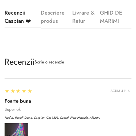
Recenzii
Descriere
Livrare &
GHID DE
Caspian ❤️
produs
Retur
MARIMI
Recenzii
Scrie o recenzie
5
★★★★★
ACUM 4 LUNI
Foarte buna
Super ok
Produs:
Pantofi Dama, Caspian, Cas-1303, Casual, Piele Naturala, Albastru