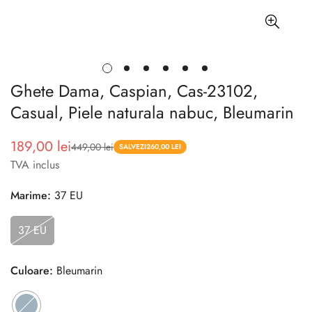
Ghete Dama, Caspian, Cas-23102,
Casual, Piele naturala nabuc, Bleumarin
189,00 lei
449,00 lei
Pret
Pret
SALVEZI
260,00 LEI
TVA inclus
redus
Marime:
37 EU
37 EU
Culoare:
Bleumarin