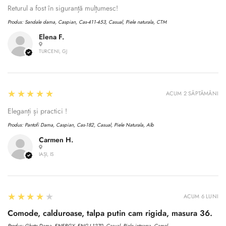
Returul a fost în siguranță mulțumesc!
Produs:
Sandale dama, Caspian, Cas-411-453, Casual, Piele naturala, CTM
Elena F.
TURCENI, GJ
5
★★★★★
ACUM 2 SĂPTĂMÂNI
Eleganți și practici !
Produs:
Pantofi Dama, Caspian, Cas-182, Casual, Piele Naturala, Alb
Carmen H.
IAȘI, IS
4
★★★★★
ACUM 6 LUNI
Comode, calduroase, talpa putin cam rigida, masura 36.
Produs:
Ghete Dama, ENERGY, ENG-I 1270, Casual, Piele intoarsa, Camel