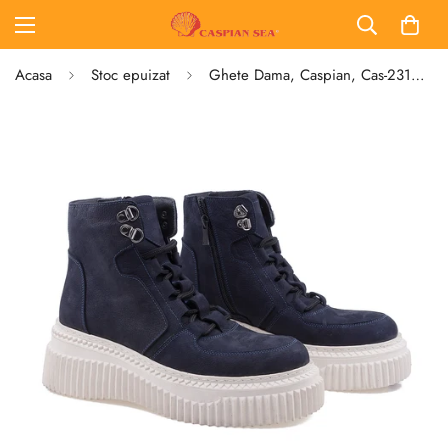
Acasa
Stoc epuizat
Ghete Dama, Caspian, Cas-23102, Casual, Piele naturala nabuc, Bleumarin