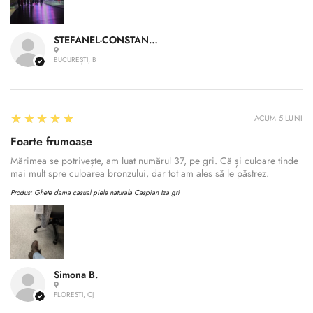
STEFANEL-CONSTANTIN A.
BUCUREȘTI, B
5
★★★★★
ACUM 5 LUNI
Foarte frumoase
Mărimea se potrivește, am luat numărul 37, pe gri. Că și culoare tinde
mai mult spre culoarea bronzului, dar tot am ales să le păstrez.
Produs:
Ghete dama casual piele naturala Caspian Iza gri
Simona B.
FLORESTI, CJ