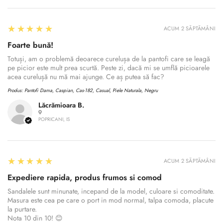
5
★★★★★
ACUM 2 SĂPTĂMÂNI
Foarte bună!
Totuși, am o problemă deoarece curelușa de la pantofi care se leagă
pe picior este mult prea scurtă. Peste zi, dacă mi se umflă picioarele
acea curelușă nu mă mai ajunge. Ce aș putea să fac?
Produs:
Pantofi Dama, Caspian, Cas-182, Casual, Piele Naturala, Negru
Lăcrămioara B.
POPRICANI, IS
5
★★★★★
ACUM 2 SĂPTĂMÂNI
Expediere rapida, produs frumos si comod
Sandalele sunt minunate, incepand de la model, culoare si comoditate.
Masura este cea pe care o port in mod normal, talpa comoda, placute
la purtare.
Nota 10 din 10! 😊