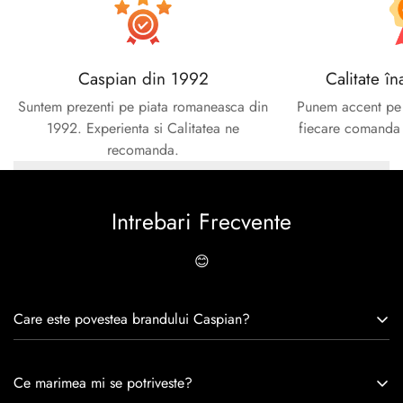
Caspian din 1992
Calitate în
Suntem prezenti pe piata romaneasca din
Punem accent pe c
1992. Experienta si Calitatea ne
fiecare comanda e
recomanda.
Intrebari Frecvente
😊
Care este povestea brandului Caspian?
Caspian este un brand romanesc infiintat in 1992. Cu o
Ce marimea mi se potriveste?
experiență de peste 30 de ani în industria modei, Caspian se