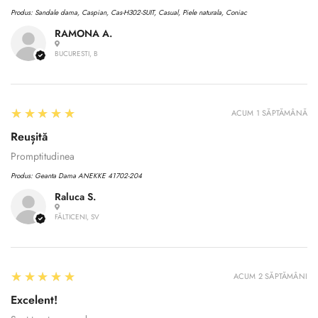
Produs:
Sandale dama, Caspian, Cas-H302-SUIT, Casual, Piele naturala, Coniac
RAMONA A.
BUCURESTI, B
5
★★★★★
ACUM 1 SĂPTĂMÂNĂ
Reușită
Promptitudinea
Produs:
Geanta Dama ANEKKE 41702-204
Raluca S.
FĂLTICENI, SV
Confirm your age
5
★★★★★
Are you 18 years old or older?
ACUM 2 SĂPTĂMÂNI
Excelent!