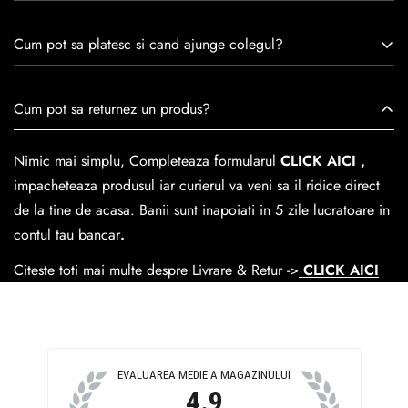
remarcă prin tradiție, maestrie și angajament față de
Consulta ghidul de marime de mai jos.
satisfacția clienților.Fiecare pereche de încălțăminte Caspian
Cum pot sa platesc si cand ajunge colegul?
este creată cu mândrie de meșteri pricepuți, care aduc la
viață nu doar pantofi, ci opere de artă care transcend
Se poate achita cu cardul online dar si numerar la livrare. In
Cum pot sa returnez un produs?
trecerea timpului.
medie livrarea dureaza
1-2 zile
lucratoare prin
GLS Courier
dar se poate alege cand finalzati comanda si predare la
Nimic mai simplu, Completeaza formularul
CLICK AICI
,
Easybox-ul Emag.
impacheteaza produsul iar curierul va veni sa il ridice direct
Cosul de livrare
este 15 lei pentru o comanda mai mica de
de la tine de acasa. Banii sunt inapoiati in 5 zile lucratoare in
390 lei si Gratuit pentru o comanda de peste 390 lei.
contul tau bancar
.
Citeste toti mai multe despre Livrare & Retur ->
CLICK AICI
EVALUAREA MEDIE A MAGAZINULUI
4.9