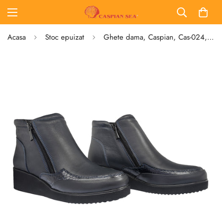
Acasa
Stoc epuizat
Ghete dama, Caspian, Cas-024, casual, piele naturala,bleumarin