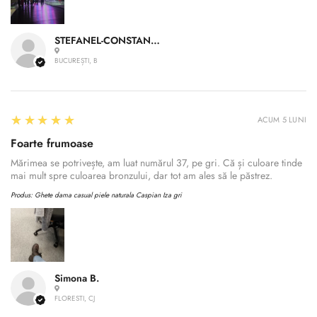
STEFANEL-CONSTANTIN A.
BUCUREȘTI, B
5
★★★★★
ACUM 5 LUNI
Foarte frumoase
Mărimea se potrivește, am luat numărul 37, pe gri. Că și culoare tinde
mai mult spre culoarea bronzului, dar tot am ales să le păstrez.
Produs:
Ghete dama casual piele naturala Caspian Iza gri
Simona B.
FLORESTI, CJ