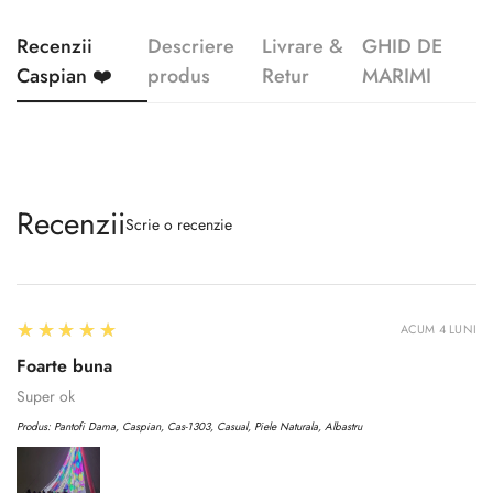
Recenzii
Descriere
Livrare &
GHID DE
Caspian ❤️
produs
Retur
MARIMI
Recenzii
Scrie o recenzie
5
★★★★★
ACUM 4 LUNI
Foarte buna
Super ok
Produs:
Pantofi Dama, Caspian, Cas-1303, Casual, Piele Naturala, Albastru