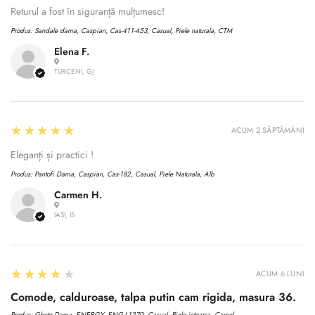
Returul a fost în siguranță mulțumesc!
Produs:
Sandale dama, Caspian, Cas-411-453, Casual, Piele naturala, CTM
Elena F.
TURCENI, GJ
5
★★★★★
ACUM 2 SĂPTĂMÂNI
Eleganți și practici !
Produs:
Pantofi Dama, Caspian, Cas-182, Casual, Piele Naturala, Alb
Carmen H.
IAȘI, IS
4
★★★★★
ACUM 6 LUNI
Comode, calduroase, talpa putin cam rigida, masura 36.
Produs:
Ghete Dama, ENERGY, ENG-I 1270, Casual, Piele intoarsa, Camel