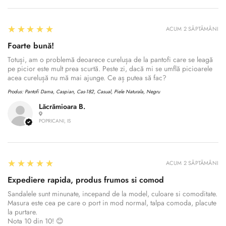
5
★★★★★
ACUM 2 SĂPTĂMÂNI
Foarte bună!
Totuși, am o problemă deoarece curelușa de la pantofi care se leagă
pe picior este mult prea scurtă. Peste zi, dacă mi se umflă picioarele
acea curelușă nu mă mai ajunge. Ce aș putea să fac?
Produs:
Pantofi Dama, Caspian, Cas-182, Casual, Piele Naturala, Negru
Lăcrămioara B.
POPRICANI, IS
5
★★★★★
ACUM 2 SĂPTĂMÂNI
Expediere rapida, produs frumos si comod
Sandalele sunt minunate, incepand de la model, culoare si comoditate.
Masura este cea pe care o port in mod normal, talpa comoda, placute
la purtare.
Nota 10 din 10! 😊