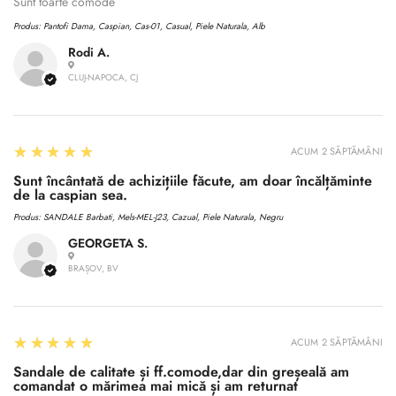
No, I'm not
Yes, I am
Sunt toarte comode
Produs:
Pantofi Dama, Caspian, Cas-01, Casual, Piele Naturala, Alb
Rodi A.
CLUJ-NAPOCA, CJ
5
★★★★★
ACUM 2 SĂPTĂMÂNI
Sunt încântată de achizițiile făcute, am doar încălțăminte
de la caspian sea.
Produs:
SANDALE Barbati, Mels-MEL-J23, Cazual, Piele Naturala, Negru
GEORGETA S.
BRAȘOV, BV
5
★★★★★
ACUM 2 SĂPTĂMÂNI
Sandale de calitate și ff.comode,dar din greșeală am
comandat o mărimea mai mică și am returnat