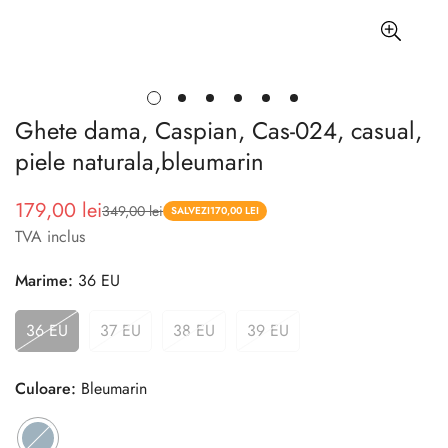
Ghete dama, Caspian, Cas-024, casual,
piele naturala,bleumarin
179,00 lei
349,00 lei
Pret
Pret
SALVEZI
170,00 LEI
TVA inclus
redus
Marime:
36 EU
36 EU
37 EU
38 EU
39 EU
Culoare:
Bleumarin