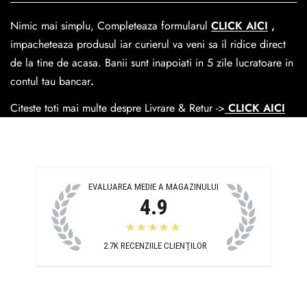
dar se poate alege cand finalzati comanda si predare la
Nimic mai simplu, Completeaza formularul
CLICK AICI
,
Easybox-ul Emag.
impacheteaza produsul iar curierul va veni sa il ridice direct
Cosul de livrare
este 15 lei pentru o comanda mai mica de
de la tine de acasa. Banii sunt inapoiati in 5 zile lucratoare in
390 lei si Gratuit pentru o comanda de peste 390 lei.
contul tau bancar
.
Citeste toti mai multe despre Livrare & Retur ->
CLICK AICI
EVALUAREA MEDIE A MAGAZINULUI
4.9
★★★★★
2.7K
RECENZIILE CLIENȚILOR