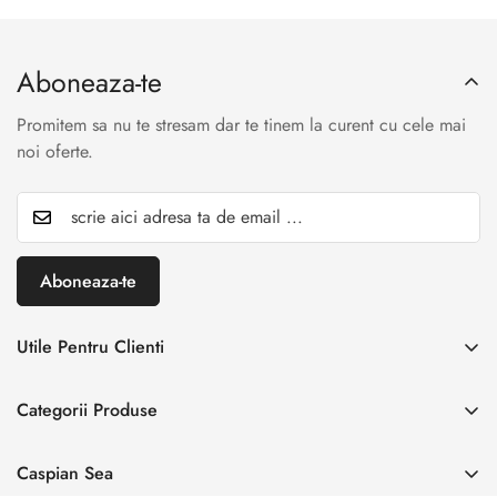
Aboneaza-te
Promitem sa nu te stresam dar te tinem la curent cu cele mai
noi oferte.
Aboneaza-te
Utile Pentru Clienti
INREGISTREAZA RETUR
Categorii Produse
Creaza cont
Acasă
Autentificare cont
Caspian Sea
Incaltaminte Dama