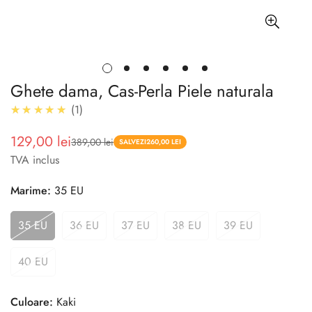
Ghete dama, Cas-Perla Piele naturala
5.0
★★★★★
1
129,00 lei
389,00 lei
Pret
Pret
SALVEZI
260,00 LEI
TVA inclus
redus
Marime:
35 EU
35 EU
36 EU
37 EU
38 EU
39 EU
40 EU
Culoare:
Kaki