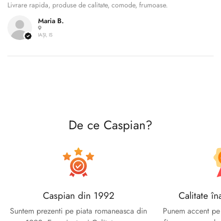
Livrare rapida, produse de calitate, comode, frumoase.
Maria B.
Confirm your age
IAȘI, IS
Are you 18 years old or older?
No, I'm not
Yes, I am
De ce Caspian?
Caspian din 1992
Calitate în
Suntem prezenti pe piata romaneasca din
Punem accent pe c