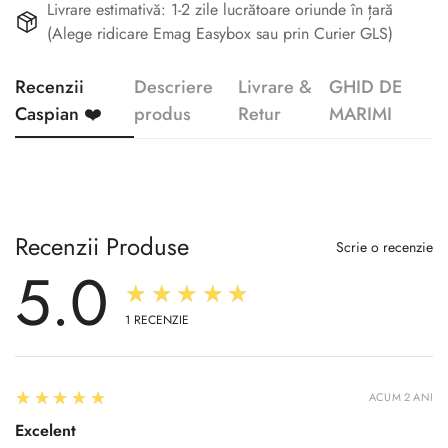
Livrare estimativă: 1-2 zile lucrătoare oriunde în țară
(Alege ridicare Emag Easybox sau prin Curier GLS)
Recenzii
Descriere
Livrare &
GHID DE
Caspian ❤️
produs
Retur
MARIMI
Recenzii Produse
Scrie o recenzie
5.0
★★★★★
1
RECENZIE
5
★★★★★
ACUM 2 ANI
Excelent