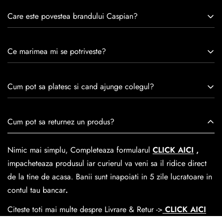
Care este povestea brandului Caspian?
Caspian este un brand romanesc infiintat in 1992. Cu o
Ce marimea mi se potriveste?
experiență de peste 30 de ani în industria modei, Caspian se
remarcă prin tradiție, maestrie și angajament față de
Consulta ghidul de marime de mai jos.
satisfacția clienților.Fiecare pereche de încălțăminte Caspian
Cum pot sa platesc si cand ajunge colegul?
este creată cu mândrie de meșteri pricepuți, care aduc la
viață nu doar pantofi, ci opere de artă care transcend
Se poate achita cu cardul online dar si numerar la livrare. In
Cum pot sa returnez un produs?
trecerea timpului.
medie livrarea dureaza
1-2 zile
lucratoare prin
GLS Courier
dar se poate alege cand finalzati comanda si predare la
Nimic mai simplu, Completeaza formularul
CLICK AICI
,
Easybox-ul Emag.
impacheteaza produsul iar curierul va veni sa il ridice direct
Cosul de livrare
este 15 lei pentru o comanda mai mica de
de la tine de acasa. Banii sunt inapoiati in 5 zile lucratoare in
390 lei si Gratuit pentru o comanda de peste 390 lei.
contul tau bancar
.
Citeste toti mai multe despre Livrare & Retur ->
CLICK AICI