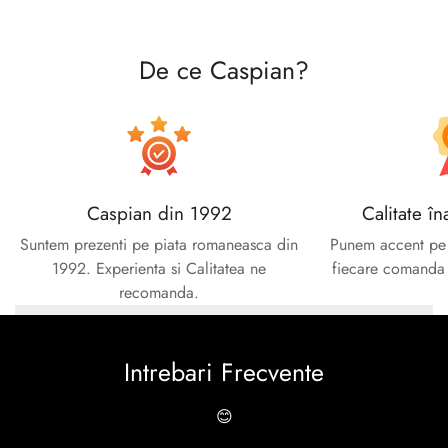
De ce Caspian?
Caspian din 1992
Calitate în
Suntem prezenti pe piata romaneasca din
Punem accent pe c
1992. Experienta si Calitatea ne
fiecare comanda e
recomanda.
Intrebari Frecvente
😊