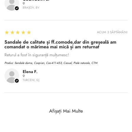
BRAȘOV, BV
5
★★★★★
ACUM 3 SĂPTĂMÂNI
Sandale de calitate și ff.comode,dar din greșeală am
comandat o mărimea mai mică și am returnat
Returul a fost în siguranță mulțumesc!
Produs:
Sandale dama, Caspian, Cas-411-453, Casual, Piele naturala, CTM
Elena F.
TURCENI, GJ
Afișați Mai Multe