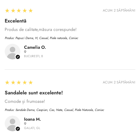
5
★★★★★
ACUM 2 SĂPTĂMÂNI
Excelentă
Produs de calitate,măsura corespunde!
Produs:
Papuci Dama, H, Casual, Piele naturala, Coniac
Camelia O.
BUCURESTI, B
5
★★★★★
ACUM 2 SĂPTĂMÂNI
Sandalele sunt excelente!
Comode și frumoase!
Produs:
Sandale Dama, Caspian, Cas, Neta, Casual, Piele Naturala, Coniac
Ioana M.
Confirm your age
GALATI, GL