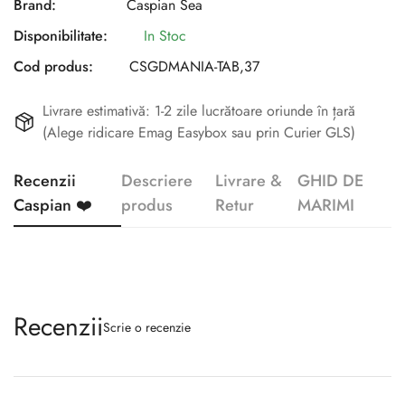
Brand:
Caspian Sea
Disponibilitate:
In Stoc
Cod produs:
CSGDMANIA-TAB,37
Livrare estimativă: 1-2 zile lucrătoare oriunde în țară
(Alege ridicare Emag Easybox sau prin Curier GLS)
Recenzii
Descriere
Livrare &
GHID DE
Caspian ❤️
produs
Retur
MARIMI
Recenzii
Scrie o recenzie