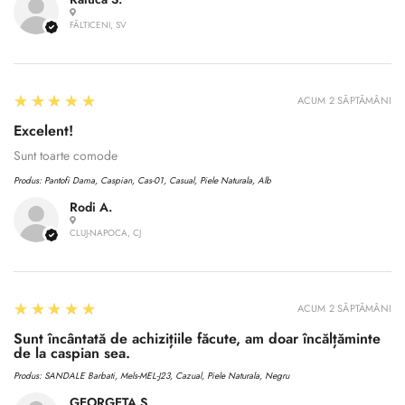
FĂLTICENI, SV
5
★★★★★
ACUM 2 SĂPTĂMÂNI
Excelent!
Sunt toarte comode
Produs:
Pantofi Dama, Caspian, Cas-01, Casual, Piele Naturala, Alb
Rodi A.
CLUJ-NAPOCA, CJ
5
★★★★★
ACUM 2 SĂPTĂMÂNI
Sunt încântată de achizițiile făcute, am doar încălțăminte
de la caspian sea.
Produs:
SANDALE Barbati, Mels-MEL-J23, Cazual, Piele Naturala, Negru
GEORGETA S.