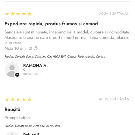
Are you 18 years old or older?
5
★★★★★
ACUM 3 SĂPTĂMÂNI
No, I'm not
Yes, I am
Expediere rapida, produs frumos si comod
Sandalele sunt minunate, incepand de la model, culoare si comoditate.
Masura este cea pe care o port in mod normal, talpa comoda, placute
la purtare.
Nota 10 din 10! 😊
Produs:
Sandale dama, Caspian, Cas-H302-SUIT, Casual, Piele naturala, Coniac
RAMONA A.
BUCURESTI, B
5
★★★★★
ACUM 2 SĂPTĂMÂNI
Reușită
Promptitudinea
Produs:
Geanta Dama ANEKKE 41702-204
Raluca S.