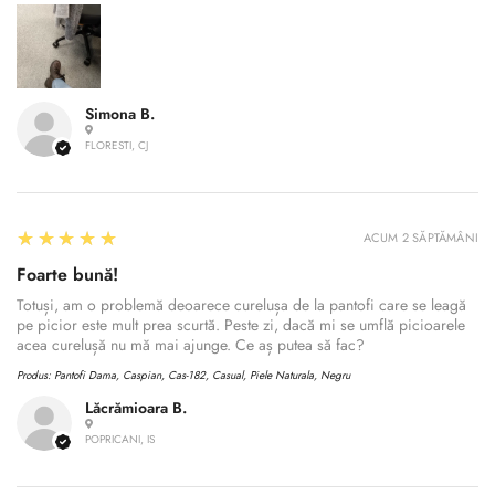
Simona B.
FLORESTI, CJ
5
★★★★★
ACUM 2 SĂPTĂMÂNI
Foarte bună!
Totuși, am o problemă deoarece curelușa de la pantofi care se leagă
pe picior este mult prea scurtă. Peste zi, dacă mi se umflă picioarele
acea curelușă nu mă mai ajunge. Ce aș putea să fac?
Produs:
Pantofi Dama, Caspian, Cas-182, Casual, Piele Naturala, Negru
Lăcrămioara B.
POPRICANI, IS