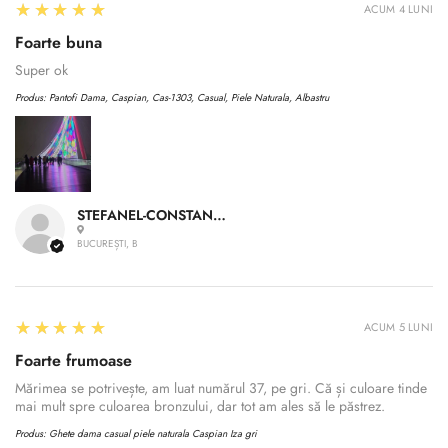
5
★★★★★
ACUM 4 LUNI
Foarte buna
Super ok
Produs:
Pantofi Dama, Caspian, Cas-1303, Casual, Piele Naturala, Albastru
STEFANEL-CONSTANTIN A.
BUCUREȘTI, B
5
★★★★★
ACUM 5 LUNI
Foarte frumoase
Mărimea se potrivește, am luat numărul 37, pe gri. Că și culoare tinde
mai mult spre culoarea bronzului, dar tot am ales să le păstrez.
Produs:
Ghete dama casual piele naturala Caspian Iza gri