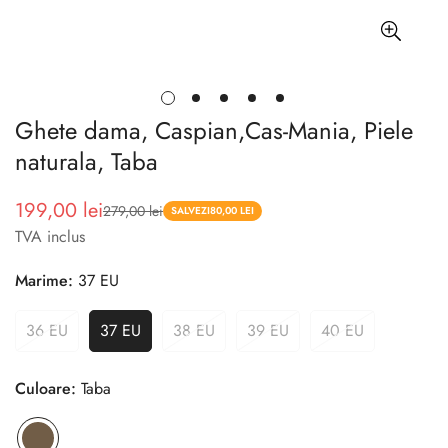
Ghete dama, Caspian,Cas-Mania, Piele
naturala, Taba
199,00 lei
279,00 lei
Pret
Pret
SALVEZI
80,00 LEI
TVA inclus
redus
Marime:
37 EU
36 EU
37 EU
38 EU
39 EU
40 EU
Culoare:
Taba