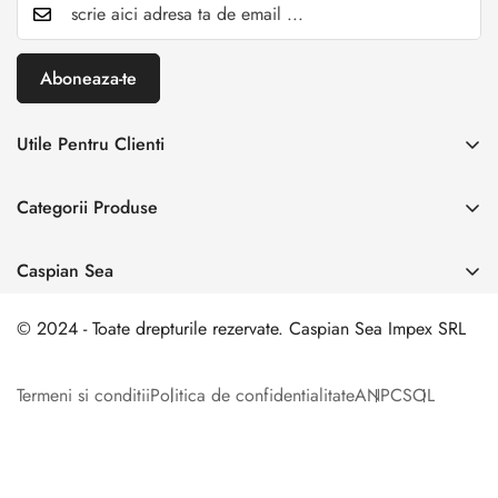
Aboneaza-te
Utile Pentru Clienti
INREGISTREAZA RETUR
Categorii Produse
Creaza cont
Acasă
Autentificare cont
Caspian Sea
Incaltaminte Dama
Livrare & Retur
Adresa:
Spl. Unirii nr. 160, Sector 4, Bucuresti
Incaltaminte Barbati
© 2024 - Toate drepturile rezervate. Caspian Sea Impex SRL
Contact
0 729 006 003
Incaltamine Premium
comanda@caspiansea.ro
Termeni si conditii
Politica de confidentialitate
ANPC
SOL
Genti & Accesorii
Formular de Retur
Contact