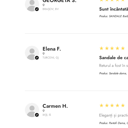
GEORGETA S.
Sunt încântată
BRAȘOV, BV
Produs:
SANDALE Barbat
5
★★★★★
Elena F.
Sandale de ca
TURCENI, GJ
Returul a fost în
Produs:
Sandale dama, C
5
★★★★★
Carmen H.
Eleganți și practi
IAȘI, IS
Produs:
Pantofi Dama, C