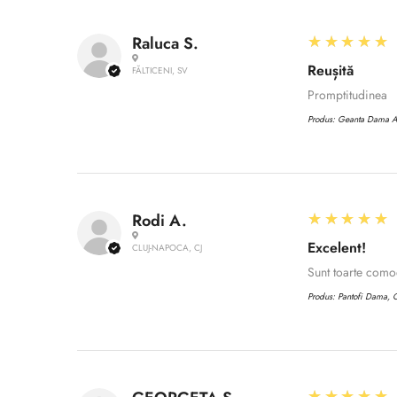
5
★★★★★
Raluca S.
Reușită
FĂLTICENI, SV
Promptitudinea
Produs:
Geanta Dama 
5
★★★★★
Rodi A.
Excelent!
CLUJ-NAPOCA, CJ
Sunt toarte com
Produs:
Pantofi Dama, C
5
★★★★★