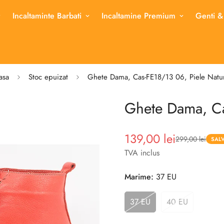
Incaltaminte Barbati
Incaltamine Premium
Genti &
asa
Stoc epuizat
Ghete Dama, Cas-FE18/13 06, Piele Natur
Ghete Dama, Ca
139,00 lei
299,00 lei
Pret
Pret
SALV
redus
TVA inclus
Marime:
37 EU
37 EU
40 EU