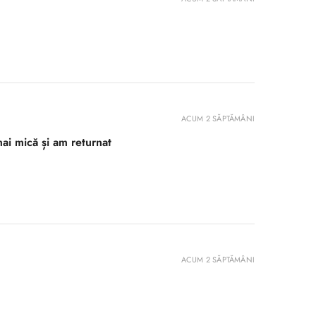
ACUM 2 SĂPTĂMÂNI
ai mică și am returnat
ACUM 2 SĂPTĂMÂNI