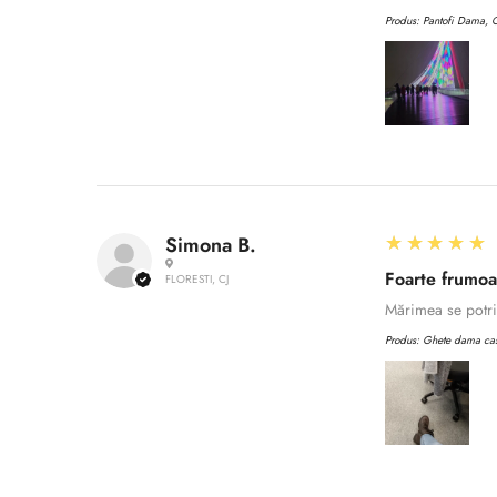
Produs:
Pantofi Dama, C
5
★★★★★
Simona B.
Foarte frumo
FLORESTI, CJ
Mărimea se potriv
Produs:
Ghete dama casu