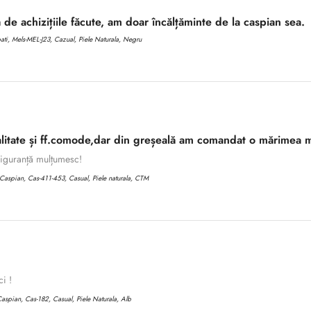
 de achizițiile făcute, am doar încălțăminte de la caspian sea.
i, Mels-MEL-J23, Cazual, Piele Naturala, Negru
litate și ff.comode,dar din greșeală am comandat o mărimea m
 siguranță mulțumesc!
aspian, Cas-411-453, Casual, Piele naturala, CTM
ci !
aspian, Cas-182, Casual, Piele Naturala, Alb