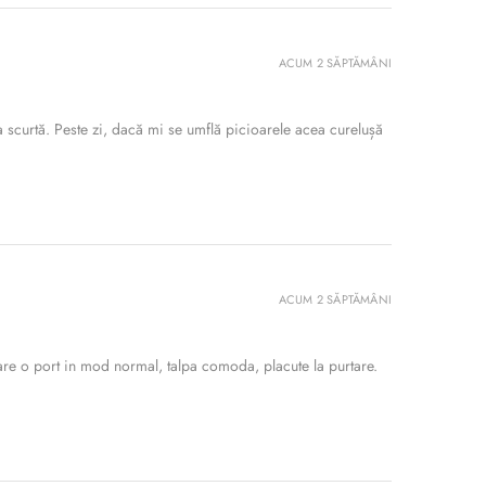
ACUM 2 SĂPTĂMÂNI
 scurtă. Peste zi, dacă mi se umflă picioarele acea curelușă
ACUM 2 SĂPTĂMÂNI
re o port in mod normal, talpa comoda, placute la purtare.