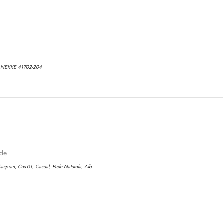
No, I'm not
Yes, I am
ANEKKE 41702-204
ode
aspian, Cas-01, Casual, Piele Naturala, Alb