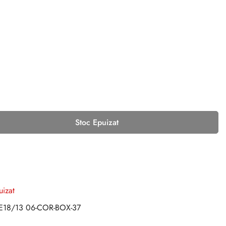
Stoc Epuizat
uizat
E18/13 06-COR-BOX-37