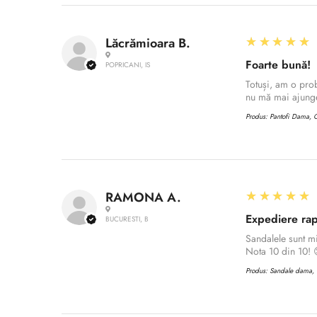
5
★★★★★
Lăcrămioara B.
Foarte bună!
POPRICANI, IS
Totuși, am o prob
nu mă mai ajunge
Produs:
Pantofi Dama, C
5
★★★★★
RAMONA A.
Expediere rap
BUCURESTI, B
Sandalele sunt m
Nota 10 din 10! 
Produs:
Sandale dama, C