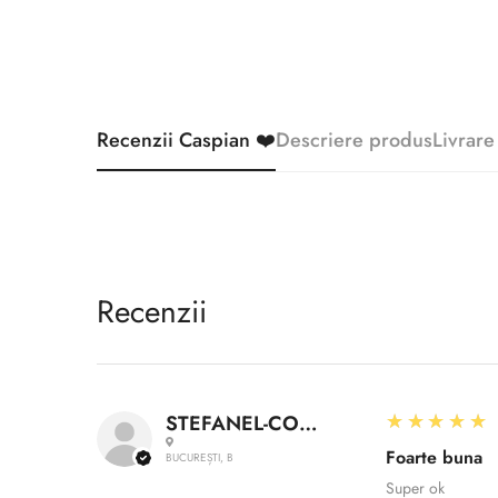
Recenzii Caspian ❤️
Descriere produs
Livrare
Recenzii
5
★★★★★
STEFANEL-CONSTANTIN A.
Foarte buna
BUCUREȘTI, B
Super ok