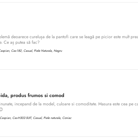
lemă deoarece curelușa de la pantofi care se leagă pe picior este mult prea
. Ce aș putea să fac?
aspian, Cas-182, Casual, Piele Naturala, Negru
ida, produs frumos si comod
inunate, incepand de la model, culoare si comoditate. Masura este cea pe ca
😊
Confirm your age
aspian, Cas-H302-SUIT, Casual, Piele naturala, Coniac
Are you 18 years old or older?