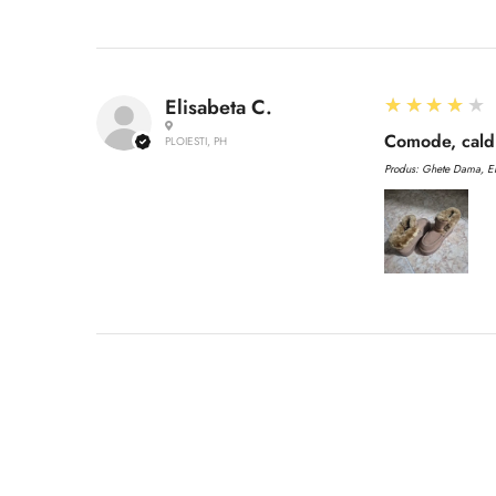
4
★★★★★
Elisabeta C.
Comode, caldu
PLOIESTI, PH
Produs:
Ghete Dama, EN