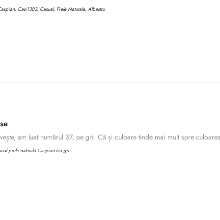
aspian, Cas-1303, Casual, Piele Naturala, Albastru
ase
ește, am luat numărul 37, pe gri. Că și culoare tinde mai mult spre culoarea 
al piele naturala Caspian Iza gri