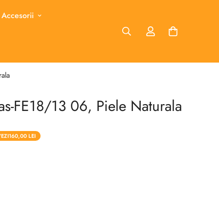
 Accesorii
ala
s-FE18/13 06, Piele Naturala
EZI
160,00 LEI