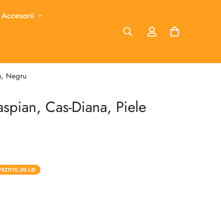
 Accesorii
a, Negru
spian, Cas-Diana, Piele
VEZI
110,00 LEI