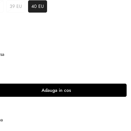
U
39 EU
40 EU
rsa
Adauga in cos
ea