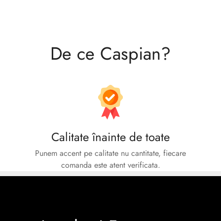
No, I'm not
Yes, I am
De ce Caspian?
Calitate înainte de toate
Punem accent pe calitate nu cantitate, fiecare
comanda este atent verificata.