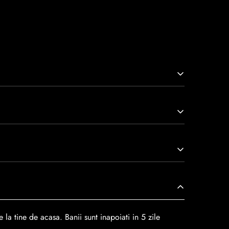
arcă prin tradiție, maestrie și angajament față de
viață nu doar pantofi, ci opere de artă care transcend
r
dar se poate alege cand finalzati comanda si
 la tine de acasa. Banii sunt inapoiati in 5 zile