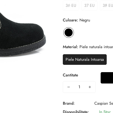
36 EU
37 EU
38 E
Culoare:
Negru
Material:
Piele naturala intoa
Piele Naturala Intoarsa
Cantitate
Brand:
Caspian S
Disponibilitate:
In Stoc