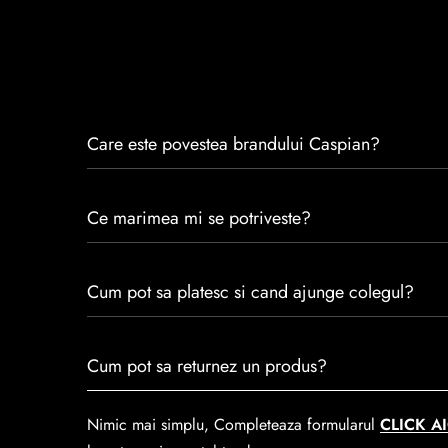
Care este povestea brandului Caspian?
Caspian este un brand romanesc infiintat in 1992. Cu 
Ce marimea mi se potriveste?
satisfacția clienților.Fiecare pereche de încălțăminte
trecerea timpului.
Consulta ghidul de marime de mai jos.
Cum pot sa platesc si cand ajunge colegul?
Se poate achita cu cardul online dar si numerar la liv
Cum pot sa returnez un produs?
predare la
Easybox-ul Emag.
Cosul de livrare
este 15 lei pentru o comanda mai mi
Nimic mai simplu, Completeaza formularul
CLICK AI