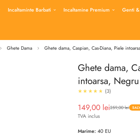
Incaltaminte Barbati
Incaltamine Premium
Genti &
Ghete Dama
Ghete dama, Caspian, Cas-Diana, Piele intoars
Ghete dama, Ca
intoarsa, Negru
4.7
★★★★★
3
149,00 lei
259,00 lei
Pret
Pret
SAL
redus
TVA inclus
Marime:
40 EU