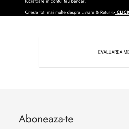
lucratoare in contul tau bancar
.
Citeste toti mai multe despre Livrare & Retur ->
CLICK
EVALUAREA ME
Aboneaza-te