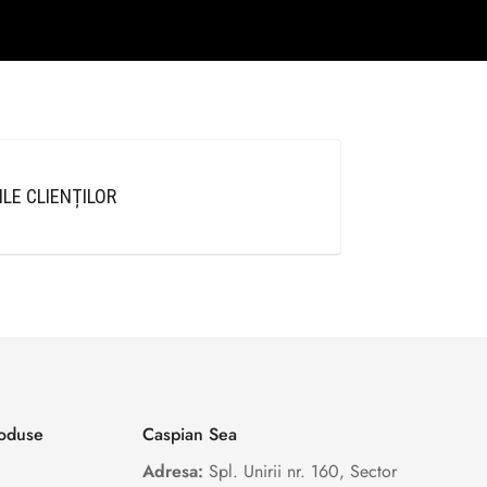
ILE CLIENȚILOR
roduse
Caspian Sea
Adresa:
Spl. Unirii nr. 160, Sector