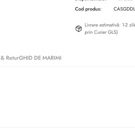
Cod produs:
CASGDDI
Livrare estimativă: 1-2 z
prin Curier GLS)
 & Retur
GHID DE MARIMI