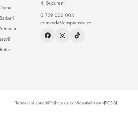
4, Bucuresti
e Dama
0 729 006 003
Barbati
comanda@caspiansea.ro
 Premium
sorii
Retur
Termeni si conditii
Politica de confidentialitate
ANPC
SOL