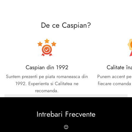
De ce Caspian?
Caspian din 1992
Calitate în
Suntem prezenti pe piata romaneasca din
Punem accent pe c
1992. Experienta si Calitatea ne
fiecare comanda e
recomanda.
Intrebari Frecvente
😊