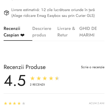
Livrare estimativă: 1-2 zile lucrătoare oriunde în țară
(Alege ridicare Emag Easybox sau prin Curier GLS)
Recenzii
Descriere
Livrare &
GHID DE
Caspian ❤️
produs
Retur
MARIMI
Recenzii Produse
Scrie o recenzie
4.5
★★★★★
2
RECENZII
4
★★★★★
ACUM 2 ANI