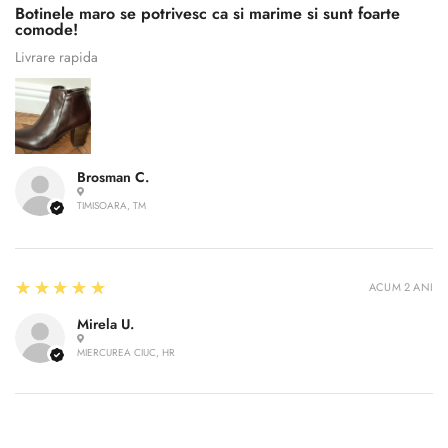
Botinele maro se potrivesc ca si marime si sunt foarte
comode!
Livrare rapida
Brosman C.
Confirm your age
TIMISOARA, TM
Are you 18 years old or older?
5
★★★★★
ACUM 2 ANI
No, I'm not
Yes, I am
Mirela U.
MIERCUREA CIUC, HR