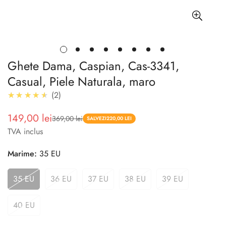
Ghete Dama, Caspian, Cas-3341,
Casual, Piele Naturala, maro
4.5
★★★★★
2
149,00 lei
369,00 lei
Pret
Pret
SALVEZI
220,00 LEI
TVA inclus
redus
Marime:
35 EU
35 EU
36 EU
37 EU
38 EU
39 EU
40 EU