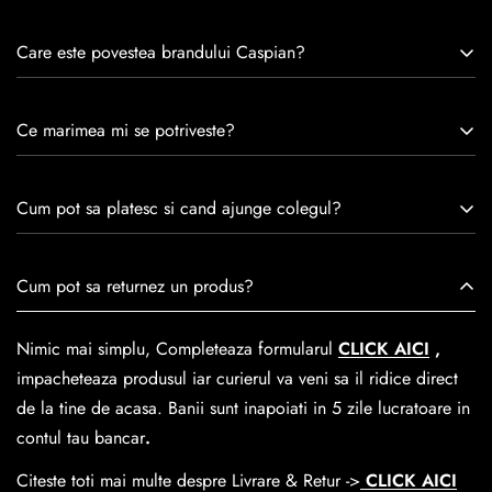
Care este povestea brandului Caspian?
Caspian este un brand romanesc infiintat in 1992. Cu o
Ce marimea mi se potriveste?
experiență de peste 30 de ani în industria modei, Caspian se
remarcă prin tradiție, maestrie și angajament față de
Consulta ghidul de marime de mai jos.
satisfacția clienților.Fiecare pereche de încălțăminte Caspian
Cum pot sa platesc si cand ajunge colegul?
este creată cu mândrie de meșteri pricepuți, care aduc la
viață nu doar pantofi, ci opere de artă care transcend
Se poate achita cu cardul online dar si numerar la livrare. In
Cum pot sa returnez un produs?
trecerea timpului.
medie livrarea dureaza
1-2 zile
lucratoare prin
GLS Courier
dar se poate alege cand finalzati comanda si predare la
Nimic mai simplu, Completeaza formularul
CLICK AICI
,
Easybox-ul Emag.
impacheteaza produsul iar curierul va veni sa il ridice direct
Cosul de livrare
este 15 lei pentru o comanda mai mica de
de la tine de acasa. Banii sunt inapoiati in 5 zile lucratoare in
390 lei si Gratuit pentru o comanda de peste 390 lei.
contul tau bancar
.
Citeste toti mai multe despre Livrare & Retur ->
CLICK AICI