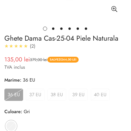
Ghete Dama Cas-25-04 Piele Naturala
5.0
★★★★★
2
135,00 lei
379,00 lei
Pret
Pret
SALVEZI
244,00 LEI
TVA inclus
redus
Marime:
36 EU
36 EU
37 EU
38 EU
39 EU
40 EU
Culoare:
Gri