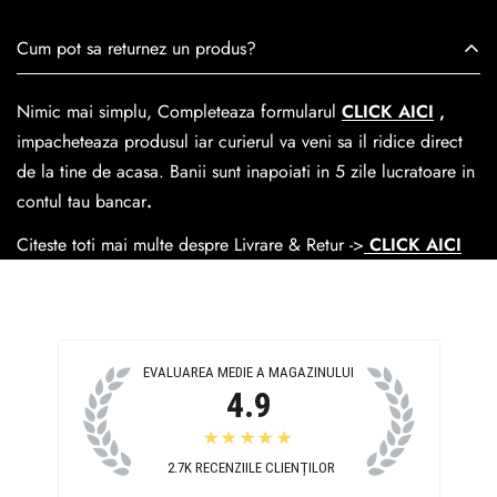
viață nu doar pantofi, ci opere de artă care transcend
Se poate achita cu cardul online dar si numerar la livrare. In
Cum pot sa returnez un produs?
trecerea timpului.
medie livrarea dureaza
1-2 zile
lucratoare prin
GLS Courier
dar se poate alege cand finalzati comanda si predare la
Nimic mai simplu, Completeaza formularul
CLICK AICI
,
Easybox-ul Emag.
impacheteaza produsul iar curierul va veni sa il ridice direct
Cosul de livrare
este 15 lei pentru o comanda mai mica de
de la tine de acasa. Banii sunt inapoiati in 5 zile lucratoare in
390 lei si Gratuit pentru o comanda de peste 390 lei.
contul tau bancar
.
Citeste toti mai multe despre Livrare & Retur ->
CLICK AICI
EVALUAREA MEDIE A MAGAZINULUI
4.9
★★★★★
2.7K
RECENZIILE CLIENȚILOR