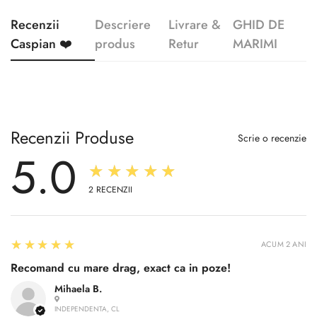
Recenzii
Descriere
Livrare &
GHID DE
Caspian ❤️
produs
Retur
MARIMI
Recenzii Produse
Scrie o recenzie
5.0
★★★★★
2
RECENZII
5
★★★★★
ACUM 2 ANI
Recomand cu mare drag, exact ca in poze!
Mihaela B.
INDEPENDENTA, CL