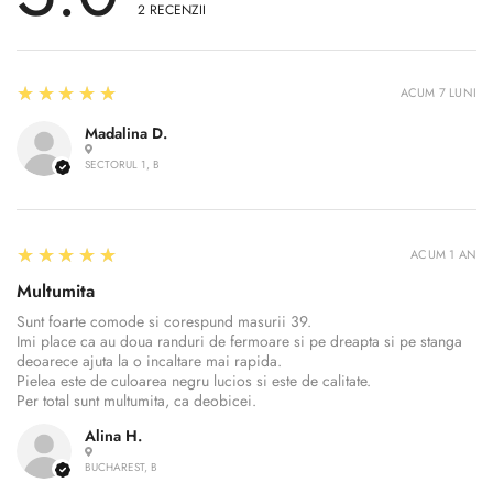
2
RECENZII
Confirm your age
Are you 18 years old or older?
5
★★★★★
ACUM 7 LUNI
Madalina D.
No, I'm not
Yes, I am
SECTORUL 1, B
5
★★★★★
ACUM 1 AN
Multumita
Sunt foarte comode si corespund masurii 39.
Imi place ca au doua randuri de fermoare si pe dreapta si pe stanga
deoarece ajuta la o incaltare mai rapida.
Pielea este de culoarea negru lucios si este de calitate.
Per total sunt multumita, ca deobicei.
Alina H.
BUCHAREST, B