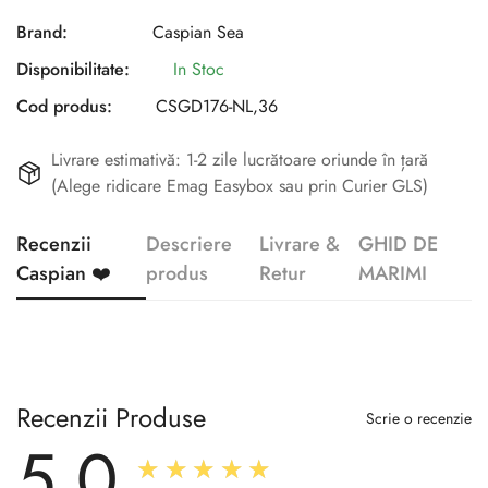
Brand:
Caspian Sea
Disponibilitate:
In Stoc
Cod produs:
CSGD176-NL,36
Livrare estimativă: 1-2 zile lucrătoare oriunde în țară
(Alege ridicare Emag Easybox sau prin Curier GLS)
Recenzii
Descriere
Livrare &
GHID DE
Caspian ❤️
produs
Retur
MARIMI
Recenzii Produse
Scrie o recenzie
5.0
★★★★★