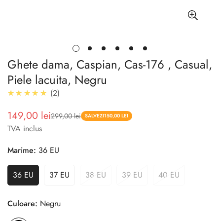
Ghete dama, Caspian, Cas-176 , Casual,
Piele lacuita, Negru
5.0
★★★★★
2
149,00 lei
299,00 lei
Pret
Pret
SALVEZI
150,00 LEI
TVA inclus
redus
Marime:
36 EU
36 EU
37 EU
38 EU
39 EU
40 EU
Culoare:
Negru