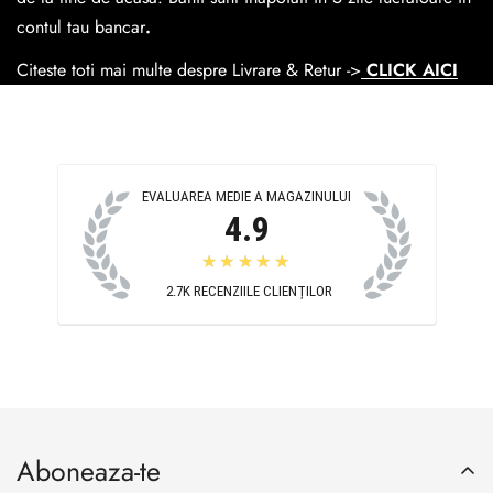
390 lei si Gratuit pentru o comanda de peste 390 lei.
contul tau bancar
.
Citeste toti mai multe despre Livrare & Retur ->
CLICK AICI
EVALUAREA MEDIE A MAGAZINULUI
4.9
★★★★★
2.7K
RECENZIILE CLIENȚILOR
Aboneaza-te