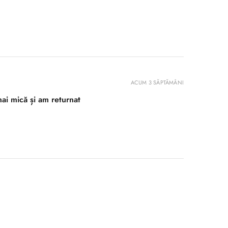
ACUM 3 SĂPTĂMÂNI
ai mică și am returnat