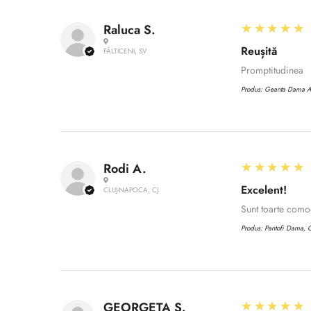
5
★★★★★
Raluca S.
Reușită
FĂLTICENI, SV
Promptitudinea
Produs:
Geanta Dama 
5
★★★★★
Rodi A.
Excelent!
CLUJ-NAPOCA, CJ
Sunt toarte com
Produs:
Pantofi Dama, C
5
★★★★★
GEORGETA S.