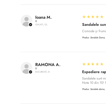
5
★★★★★
Ioana M.
Sandalele sun
GALATI, GL
Comode și frum
Produs:
Sandale Dama, C
5
★★★★★
RAMONA A.
Expediere rap
BUCURESTI, B
Sandalele sunt m
Nota 10 din 10! 
Produs:
Sandale dama, C