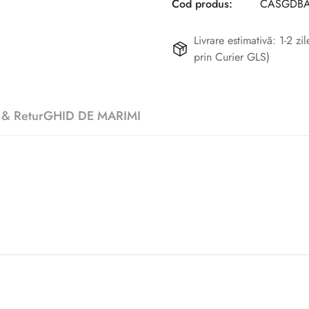
Cod produs:
CASGDBA
Livrare estimativă: 1-2 z
prin Curier GLS)
 & Retur
GHID DE MARIMI