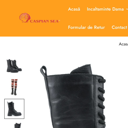
Acasă
Incaltaminte Dama
Formular de Retur
Contact
Acas