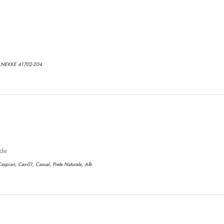
ANEKKE 41702-204
ode
aspian, Cas-01, Casual, Piele Naturala, Alb