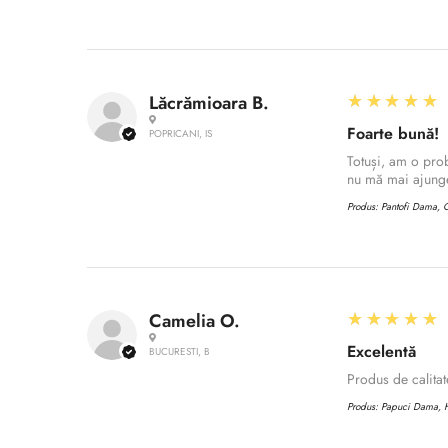
5
★★★★★
Lăcrămioara B.
Foarte bună!
POPRICANI, IS
Totuși, am o prob
nu mă mai ajunge
Produs:
Pantofi Dama, C
5
★★★★★
Camelia O.
Excelentă
BUCURESTI, B
Produs de calita
Produs:
Papuci Dama, H,