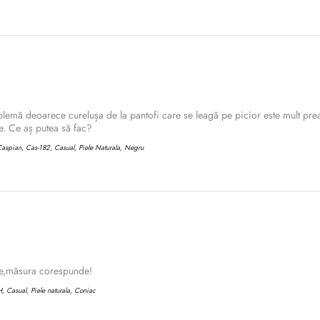
lemă deoarece curelușa de la pantofi care se leagă pe picior este mult prea
. Ce aș putea să fac?
aspian, Cas-182, Casual, Piele Naturala, Negru
te,măsura corespunde!
Confirm your age
 Casual, Piele naturala, Coniac
Are you 18 years old or older?