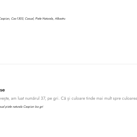
aspian, Cas-1303, Casual, Piele Naturala, Albastru
ase
ește, am luat numărul 37, pe gri. Că și culoare tinde mai mult spre culoarea 
al piele naturala Caspian Iza gri