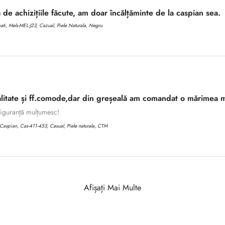
 de achizițiile făcute, am doar încălțăminte de la caspian sea.
i, Mels-MEL-J23, Cazual, Piele Naturala, Negru
litate și ff.comode,dar din greșeală am comandat o mărimea m
 siguranță mulțumesc!
aspian, Cas-411-453, Casual, Piele naturala, CTM
Afișați Mai Multe