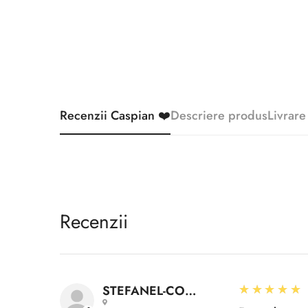
Recenzii Caspian ❤️
Descriere produs
Livrare
Recenzii
5
★★★★★
STEFANEL-CONSTANTIN A.