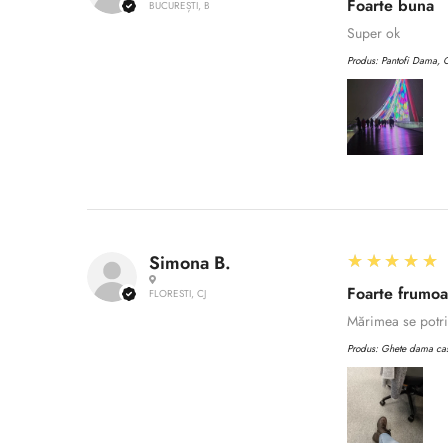
Foarte buna
BUCUREȘTI, B
Super ok
Produs:
Pantofi Dama, C
5
★★★★★
Simona B.
Foarte frumo
FLORESTI, CJ
Mărimea se potriv
Produs:
Ghete dama casu