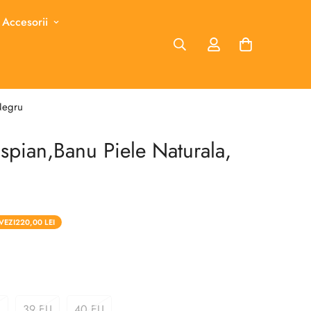
 Accesorii
Negru
pian,Banu Piele Naturala,
VEZI
220,00 LEI
U
39 EU
40 EU