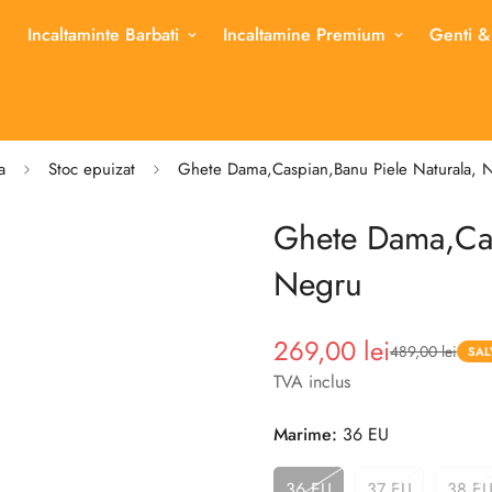
Incaltaminte Barbati
Incaltamine Premium
Genti &
a
Stoc epuizat
Ghete Dama,Caspian,Banu Piele Naturala, 
Ghete Dama,Cas
Negru
269,00 lei
489,00 lei
Pret
Pret
SAL
redus
TVA inclus
Marime:
36 EU
36 EU
37 EU
38 E