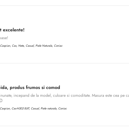
No, I'm not
Yes, I am
t excelente!
oase!
aspian, Cas, Neta, Casual, Piele Naturala, Coniac
ida, produs frumos si comod
inunate, incepand de la model, culoare si comoditate. Masura este cea pe ca
😊
aspian, Cas-H302-SUIT, Casual, Piele naturala, Coniac