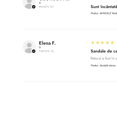
Sunt încântată
BRAȘOV, BV
Produs:
SANDALE Barbat
5
★★★★★
Elena F.
Sandale de ca
TURCENI, GJ
Returul a fost în
Produs:
Sandale dama, C