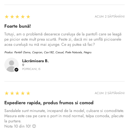
5
★★★★★
ACUM 2 SĂPTĂMÂNI
Foarte bună!
Totuși, am o problemă deoarece curelușa de la pantofi care se leagă
pe picior este mult prea scurtă. Peste zi, dacă mi se umflă picioarele
acea curelușă nu mă mai ajunge. Ce aș putea să fac?
Produs:
Pantofi Dama, Caspian, Cas-182, Casual, Piele Naturala, Negru
Lăcrămioara B.
POPRICANI, IS
5
★★★★★
ACUM 2 SĂPTĂMÂNI
Expediere rapida, produs frumos si comod
Sandalele sunt minunate, incepand de la model, culoare si comoditate.
Masura este cea pe care o port in mod normal, talpa comoda, placute
la purtare.
Nota 10 din 10! 😊