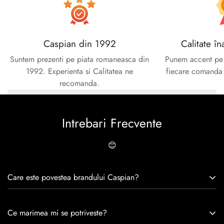
Caspian din 1992
Calitate în
Suntem prezenti pe piata romaneasca din
Punem accent pe c
1992. Experienta si Calitatea ne
fiecare comanda e
recomanda.
Intrebari Frecvente
😊
Care este povestea brandului Caspian?
Caspian este un brand romanesc infiintat in 1992. Cu o
Ce marimea mi se potriveste?
experiență de peste 30 de ani în industria modei, Caspian se