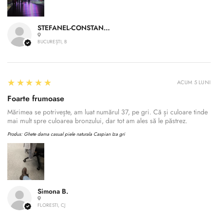
STEFANEL-CONSTANTIN A.
BUCUREȘTI, B
5
★★★★★
ACUM 5 LUNI
Foarte frumoase
Mărimea se potrivește, am luat numărul 37, pe gri. Că și culoare tinde
mai mult spre culoarea bronzului, dar tot am ales să le păstrez.
Produs:
Ghete dama casual piele naturala Caspian Iza gri
Simona B.
FLORESTI, CJ