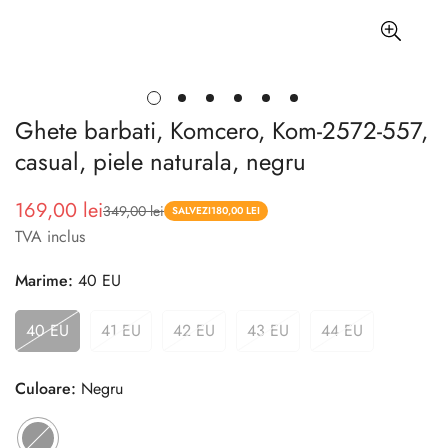
Ghete barbati, Komcero, Kom-2572-557,
casual, piele naturala, negru
169,00 lei
349,00 lei
Pret
Pret
SALVEZI
180,00 LEI
TVA inclus
redus
Marime:
40 EU
40 EU
41 EU
42 EU
43 EU
44 EU
Culoare:
Negru