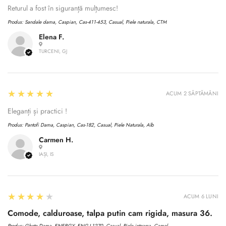
Returul a fost în siguranță mulțumesc!
Produs:
Sandale dama, Caspian, Cas-411-453, Casual, Piele naturala, CTM
Elena F.
TURCENI, GJ
5
★★★★★
ACUM 2 SĂPTĂMÂNI
Eleganți și practici !
Produs:
Pantofi Dama, Caspian, Cas-182, Casual, Piele Naturala, Alb
Carmen H.
IAȘI, IS
4
★★★★★
ACUM 6 LUNI
Comode, calduroase, talpa putin cam rigida, masura 36.
Produs:
Ghete Dama, ENERGY, ENG-I 1270, Casual, Piele intoarsa, Camel