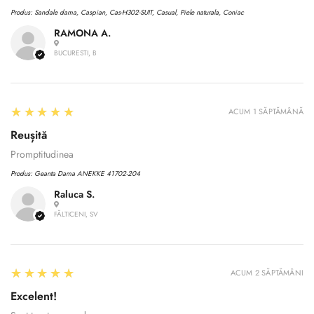
Produs:
Sandale dama, Caspian, Cas-H302-SUIT, Casual, Piele naturala, Coniac
RAMONA A.
BUCURESTI, B
5
★★★★★
ACUM 1 SĂPTĂMÂNĂ
Reușită
Promptitudinea
Produs:
Geanta Dama ANEKKE 41702-204
Raluca S.
FĂLTICENI, SV
Confirm your age
5
★★★★★
Are you 18 years old or older?
ACUM 2 SĂPTĂMÂNI
Excelent!