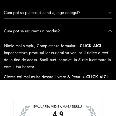
remarcă prin tradiție, maestrie și angajament față de
Consulta ghidul de marime de mai jos.
satisfacția clienților.Fiecare pereche de încălțăminte Caspian
Cum pot sa platesc si cand ajunge colegul?
este creată cu mândrie de meșteri pricepuți, care aduc la
viață nu doar pantofi, ci opere de artă care transcend
Se poate achita cu cardul online dar si numerar la livrare. In
Cum pot sa returnez un produs?
trecerea timpului.
medie livrarea dureaza
1-2 zile
lucratoare prin
GLS Courier
dar se poate alege cand finalzati comanda si predare la
Nimic mai simplu, Completeaza formularul
CLICK AICI
,
Easybox-ul Emag.
impacheteaza produsul iar curierul va veni sa il ridice direct
Cosul de livrare
este 15 lei pentru o comanda mai mica de
de la tine de acasa. Banii sunt inapoiati in 5 zile lucratoare in
390 lei si Gratuit pentru o comanda de peste 390 lei.
contul tau bancar
.
Citeste toti mai multe despre Livrare & Retur ->
CLICK AICI
EVALUAREA MEDIE A MAGAZINULUI
4.9