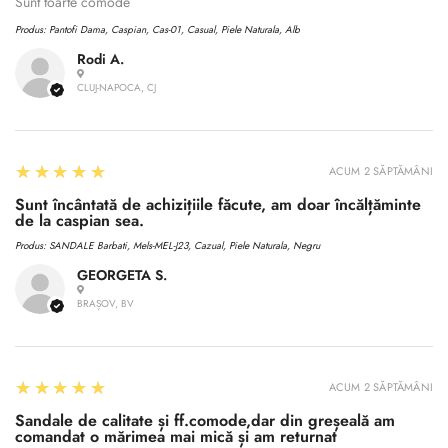
No, I'm not
Yes, I am
Sunt toarte comode
Produs:
Pantofi Dama, Caspian, Cas-01, Casual, Piele Naturala, Alb
Rodi A.
CLUJ-NAPOCA, CJ
5
★★★★★
ACUM 2 SĂPTĂMÂNI
Sunt încântată de achizițiile făcute, am doar încălțăminte
de la caspian sea.
Produs:
SANDALE Barbati, Mels-MEL-J23, Cazual, Piele Naturala, Negru
GEORGETA S.
BRAȘOV, BV
5
★★★★★
ACUM 2 SĂPTĂMÂNI
Sandale de calitate și ff.comode,dar din greșeală am
comandat o mărimea mai mică și am returnat