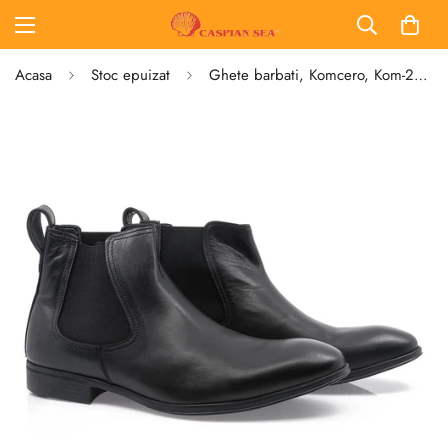
Acasa
Stoc epuizat
Ghete barbati, Komcero, Kom-2572-557, casual, piele naturala, negru