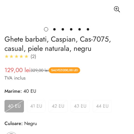
Ghete barbati, Caspian, Cas-7075,
casual, piele naturala, negru
5.0
★★★★★
2
129,00 lei
329,00 lei
Pret
Pret
SALVEZI
200,00 LEI
TVA inclus
redus
Marime:
40 EU
40 EU
41 EU
42 EU
43 EU
44 EU
Culoare:
Negru