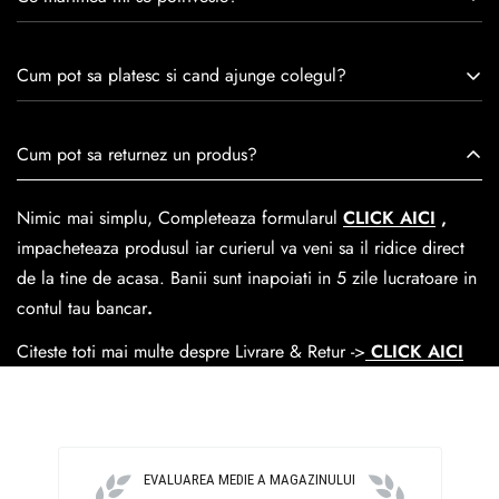
experiență de peste 30 de ani în industria modei, Caspian se
remarcă prin tradiție, maestrie și angajament față de
Consulta ghidul de marime de mai jos.
satisfacția clienților.Fiecare pereche de încălțăminte Caspian
Cum pot sa platesc si cand ajunge colegul?
este creată cu mândrie de meșteri pricepuți, care aduc la
viață nu doar pantofi, ci opere de artă care transcend
Se poate achita cu cardul online dar si numerar la livrare. In
Cum pot sa returnez un produs?
trecerea timpului.
medie livrarea dureaza
1-2 zile
lucratoare prin
GLS Courier
dar se poate alege cand finalzati comanda si predare la
Nimic mai simplu, Completeaza formularul
CLICK AICI
,
Easybox-ul Emag.
impacheteaza produsul iar curierul va veni sa il ridice direct
Cosul de livrare
este 15 lei pentru o comanda mai mica de
de la tine de acasa. Banii sunt inapoiati in 5 zile lucratoare in
390 lei si Gratuit pentru o comanda de peste 390 lei.
contul tau bancar
.
Citeste toti mai multe despre Livrare & Retur ->
CLICK AICI
EVALUAREA MEDIE A MAGAZINULUI