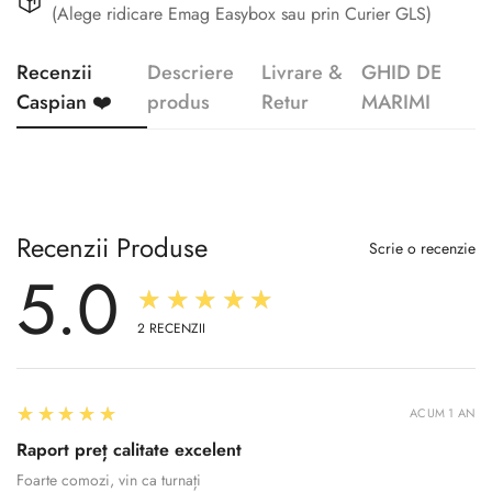
(Alege ridicare Emag Easybox sau prin Curier GLS)
Recenzii
Descriere
Livrare &
GHID DE
Caspian ❤️
produs
Retur
MARIMI
Recenzii Produse
Scrie o recenzie
5.0
★★★★★
2
RECENZII
5
★★★★★
ACUM 1 AN
Raport preț calitate excelent
Foarte comozi, vin ca turnați