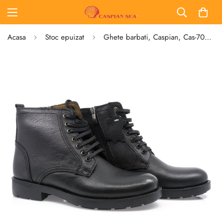
Acasa
Stoc epuizat
Ghete barbati, Caspian, Cas-7075, casual, piele naturala, negru