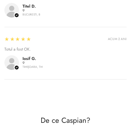
Titel D.
BUCURESTI, B
Confirm your age
5
★★★★★
ACUM 2 ANI
Totul a fost OK.
Are you 18 years old or older?
Iosif G.
TIMIȘOARA, TM
No, I'm not
Yes, I am
De ce Caspian?