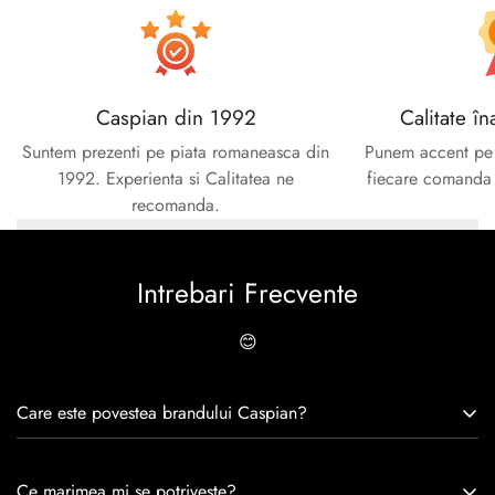
Caspian din 1992
Calitate în
Suntem prezenti pe piata romaneasca din
Punem accent pe c
1992. Experienta si Calitatea ne
fiecare comanda e
recomanda.
Intrebari Frecvente
😊
Care este povestea brandului Caspian?
Caspian este un brand romanesc infiintat in 1992. Cu o
Ce marimea mi se potriveste?