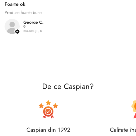
Foarte ok
Produse foaete bune
Confirm your age
George C.
BUCUREȘTI, B
Are you 18 years old or older?
No, I'm not
Yes, I am
De ce Caspian?
Caspian din 1992
Calitate în