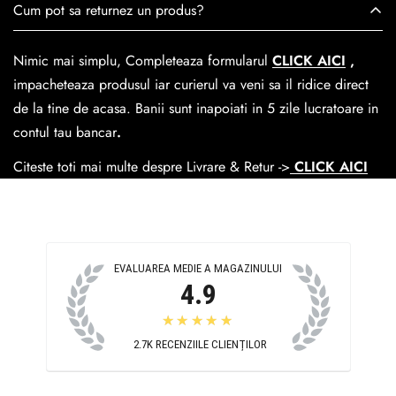
Cum pot sa returnez un produs?
trecerea timpului.
medie livrarea dureaza
1-2 zile
lucratoare prin
GLS Courier
dar se poate alege cand finalzati comanda si predare la
Nimic mai simplu, Completeaza formularul
CLICK AICI
,
Easybox-ul Emag.
impacheteaza produsul iar curierul va veni sa il ridice direct
Cosul de livrare
este 15 lei pentru o comanda mai mica de
de la tine de acasa. Banii sunt inapoiati in 5 zile lucratoare in
390 lei si Gratuit pentru o comanda de peste 390 lei.
contul tau bancar
.
Citeste toti mai multe despre Livrare & Retur ->
CLICK AICI
EVALUAREA MEDIE A MAGAZINULUI
4.9
★★★★★
2.7K
RECENZIILE CLIENȚILOR