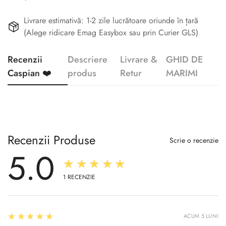
Livrare estimativă: 1-2 zile lucrătoare oriunde în țară
(Alege ridicare Emag Easybox sau prin Curier GLS)
Recenzii
Descriere
Livrare &
GHID DE
Caspian ❤️
produs
Retur
MARIMI
Recenzii Produse
Scrie o recenzie
5.0
★★★★★
1
RECENZIE
5
★★★★★
ACUM 5 LUNI