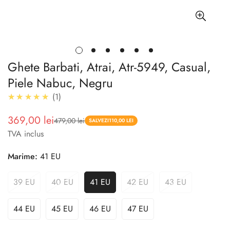
Ghete Barbati, Atrai, Atr-5949, Casual,
Piele Nabuc, Negru
5.0
★★★★★
1
369,00 lei
479,00 lei
Pret
Pret
SALVEZI
110,00 LEI
TVA inclus
redus
Marime:
41 EU
39 EU
40 EU
41 EU
42 EU
43 EU
44 EU
45 EU
46 EU
47 EU