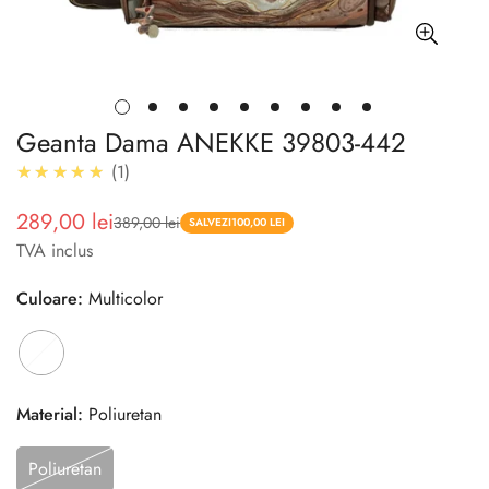
Geanta Dama ANEKKE 39803-442
5.0
★★★★★
1
289,00 lei
389,00 lei
Pret
Pret
SALVEZI
100,00 LEI
TVA inclus
redus
Culoare:
Multicolor
Material:
Poliuretan
Poliuretan