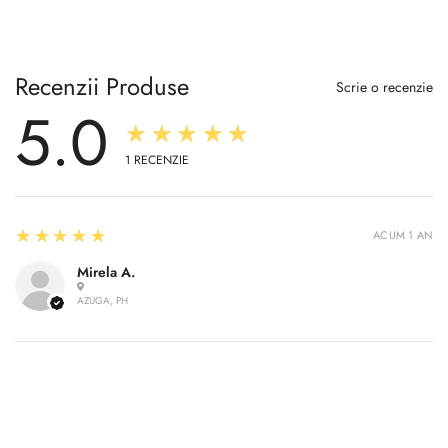
Recenzii Produse
Scrie o recenzie
5.0
★★★★★
1
RECENZIE
5
★★★★★
ACUM 1 AN
Mirela A.
AZUGA, PH
Confirm your age
Are you 18 years old or older?