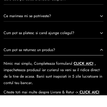
Caspian este un brand romanesc infiintat in 1992. Cu o
Ce marimea mi se potriveste?
experiență de peste 30 de ani în industria modei, Caspian se
remarcă prin tradiție, maestrie și angajament față de
Consulta ghidul de marime de mai jos.
satisfacția clienților.Fiecare pereche de încălțăminte Caspian
Cum pot sa platesc si cand ajunge colegul?
este creată cu mândrie de meșteri pricepuți, care aduc la
viață nu doar pantofi, ci opere de artă care transcend
Se poate achita cu cardul online dar si numerar la livrare. In
Cum pot sa returnez un produs?
trecerea timpului.
medie livrarea dureaza
1-2 zile
lucratoare prin
GLS Courier
dar se poate alege cand finalzati comanda si predare la
Nimic mai simplu, Completeaza formularul
CLICK AICI
,
Easybox-ul Emag.
impacheteaza produsul iar curierul va veni sa il ridice direct
Cosul de livrare
este 15 lei pentru o comanda mai mica de
de la tine de acasa. Banii sunt inapoiati in 5 zile lucratoare in
390 lei si Gratuit pentru o comanda de peste 390 lei.
contul tau bancar
.
Citeste toti mai multe despre Livrare & Retur ->
CLICK AICI