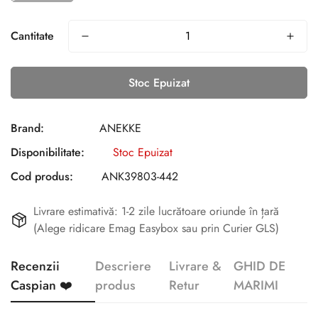
Cantitate
Stoc Epuizat
Brand:
ANEKKE
Disponibilitate:
Stoc Epuizat
Cod produs:
ANK39803-442
Livrare estimativă: 1-2 zile lucrătoare oriunde în țară
(Alege ridicare Emag Easybox sau prin Curier GLS)
Recenzii
Descriere
Livrare &
GHID DE
Caspian ❤️
produs
Retur
MARIMI