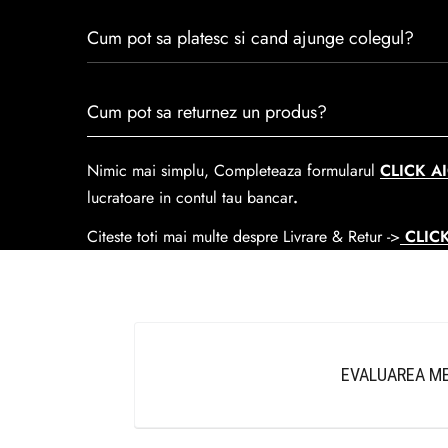
trecerea timpului.
Consulta ghidul de marime de mai jos.
Cum pot sa platesc si cand ajunge colegul?
Se poate achita cu cardul online dar si numerar la liv
Cum pot sa returnez un produs?
predare la
Easybox-ul Emag.
Cosul de livrare
este 15 lei pentru o comanda mai mi
Nimic mai simplu, Completeaza formularul
CLICK AI
lucratoare in contul tau bancar
.
Citeste toti mai multe despre Livrare & Retur ->
CLICK
EVALUAREA ME