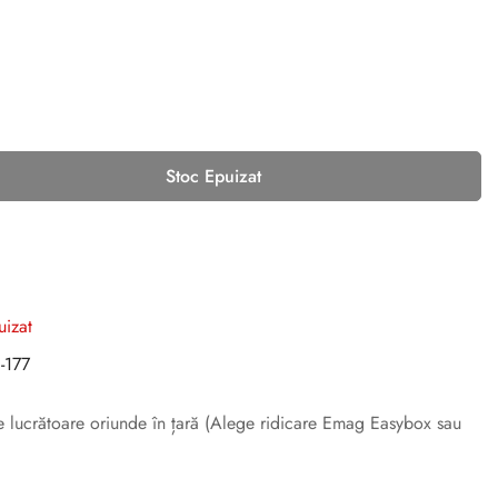
Stoc Epuizat
uizat
-177
ile lucrătoare oriunde în țară (Alege ridicare Emag Easybox sau