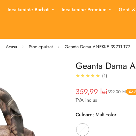
Incaltaminte Barbati
Incaltamine Premium
Genti &
Acasa
Stoc epuizat
Geanta Dama ANEKKE 39711-177
Geanta Dama A
5.0
★★★★★
1
359,99 lei
399,00 lei
Pret
Pret
SAL
redus
TVA inclus
Culoare:
Multicolor