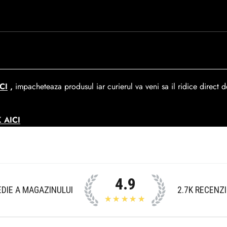
rare. In medie livrarea dureaza
1-2 zile
lucratoare prin
GLS Courie
ca de 390 lei si Gratuit pentru o comanda de peste 390 lei.
CI
,
impacheteaza produsul iar curierul va veni sa il ridice direct de
 AICI
4.9
DIE A MAGAZINULUI
2.7K
RECENZI
★★★★★