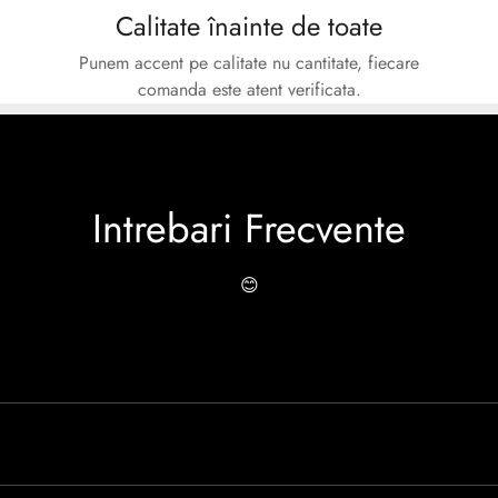
Calitate înainte de toate
Punem accent pe calitate nu cantitate, fiecare
comanda este atent verificata.
Intrebari Frecvente
😊
o experiență de peste 30 de ani în industria modei, Caspian se rem
 Caspian este creată cu mândrie de meșteri pricepuți, care aduc la 