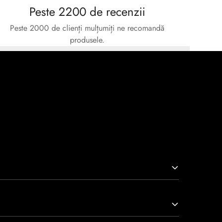
Peste 2200 de recenzii
Peste 2000 de clienți mulțumiți ne recomandă
produsele.
arcă prin tradiție, maestrie și angajament față de
viață nu doar pantofi, ci opere de artă care transcend