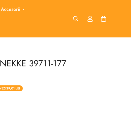
 Accesorii
NEKKE 39711-177
VEZI
39,01 LEI