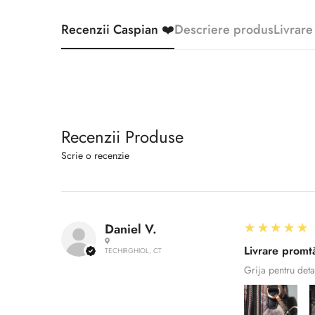
Recenzii Caspian ❤️
Descriere produs
Livrare
Recenzii Produse
Scrie o recenzie
5
★★★★★
Daniel V.
Livrare promtă
TECHIRGHIOL, CT
Grija pentru deta