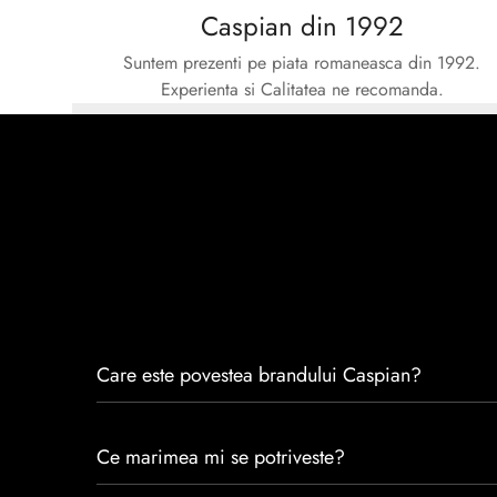
Caspian din 1992
Suntem prezenti pe piata romaneasca din 1992.
Experienta si Calitatea ne recomanda.
Care este povestea brandului Caspian?
Caspian este un brand romanesc infiintat in 1992. Cu 
Ce marimea mi se potriveste?
satisfacția clienților.Fiecare pereche de încălțăminte