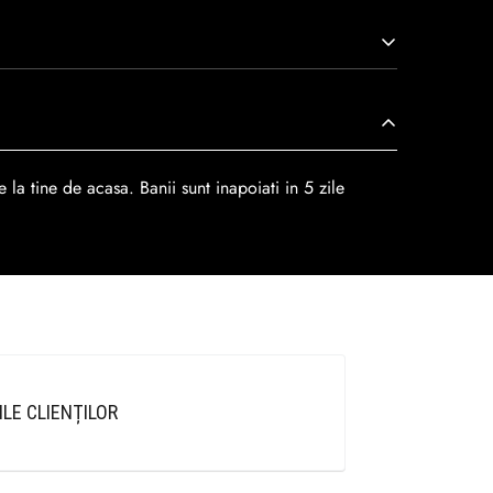
r
dar se poate alege cand finalzati comanda si
 la tine de acasa. Banii sunt inapoiati in 5 zile
ILE CLIENȚILOR