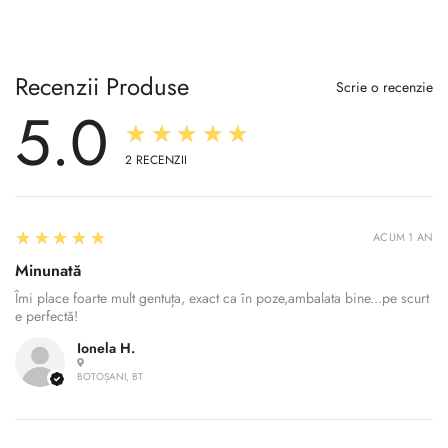
Recenzii Produse
Scrie o recenzie
5.0
★★★★★
2
RECENZII
5
★★★★★
ACUM 1 AN
Minunată
Îmi place foarte mult gentuța, exact ca în poze,ambalata bine...pe scurt
e perfectă!
Ionela H.
BOTOȘANI, BT