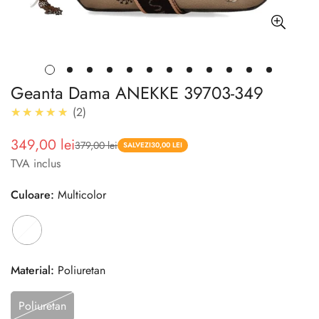
Geanta Dama ANEKKE 39703-349
5.0
★★★★★
2
349,00 lei
379,00 lei
Pret
Pret
SALVEZI
30,00 LEI
TVA inclus
redus
Culoare:
Multicolor
Material:
Poliuretan
Poliuretan