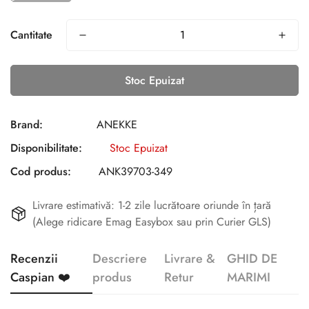
Cantitate
Stoc Epuizat
Brand:
ANEKKE
Disponibilitate:
Stoc Epuizat
Cod produs:
ANK39703-349
Livrare estimativă: 1-2 zile lucrătoare oriunde în țară
(Alege ridicare Emag Easybox sau prin Curier GLS)
Recenzii
Descriere
Livrare &
GHID DE
Caspian ❤️
produs
Retur
MARIMI