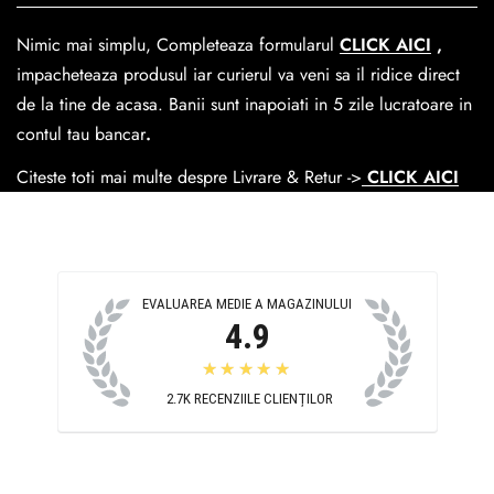
dar se poate alege cand finalzati comanda si predare la
Nimic mai simplu, Completeaza formularul
CLICK AICI
,
Easybox-ul Emag.
impacheteaza produsul iar curierul va veni sa il ridice direct
Cosul de livrare
este 15 lei pentru o comanda mai mica de
de la tine de acasa. Banii sunt inapoiati in 5 zile lucratoare in
390 lei si Gratuit pentru o comanda de peste 390 lei.
contul tau bancar
.
Citeste toti mai multe despre Livrare & Retur ->
CLICK AICI
EVALUAREA MEDIE A MAGAZINULUI
4.9
★★★★★
2.7K
RECENZIILE CLIENȚILOR