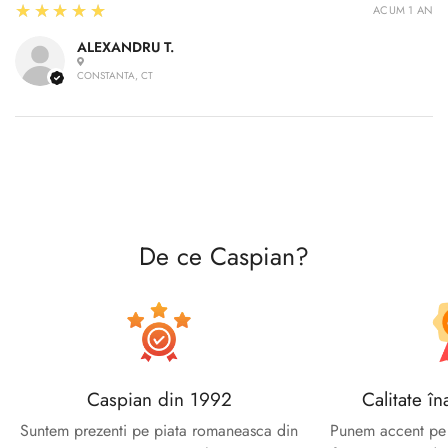
5
★★★★★
ACUM 1 AN
Confirm your age
ALEXANDRU T.
CONSTANTA, CT
Are you 18 years old or older?
No, I'm not
Yes, I am
De ce Caspian?
Caspian din 1992
Calitate în
Suntem prezenti pe piata romaneasca din
Punem accent pe c