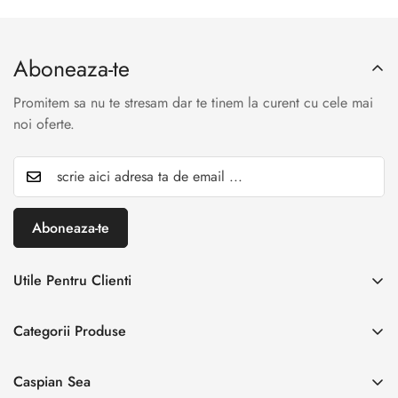
Aboneaza-te
Promitem sa nu te stresam dar te tinem la curent cu cele mai
noi oferte.
Aboneaza-te
Utile Pentru Clienti
INREGISTREAZA RETUR
Categorii Produse
Creaza cont
Acasă
Autentificare cont
Caspian Sea
Incaltaminte Dama