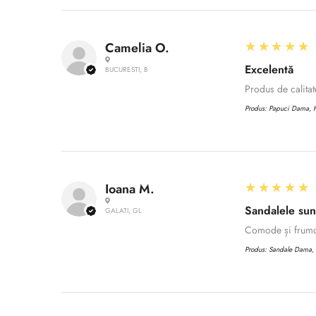
5
★★★★★
Camelia O.
Excelentă
BUCURESTI, B
Produs de calita
Produs:
Papuci Dama, H,
5
★★★★★
Ioana M.
Sandalele sun
GALATI, GL
Comode și frum
Produs:
Sandale Dama, C