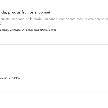
No, I'm not
Yes, I am
ida, produs frumos si comod
inunate, incepand de la model, culoare si comoditate. Masura este cea pe ca
😊
aspian, Cas-H302-SUIT, Casual, Piele naturala, Coniac
ANEKKE 41702-204