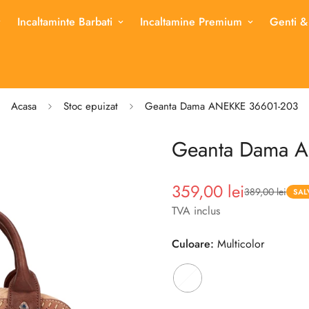
Incaltaminte Barbati
Incaltamine Premium
Genti &
Acasa
Stoc epuizat
Geanta Dama ANEKKE 36601-203
Geanta Dama 
359,00 lei
389,00 lei
Pret
Pret
SAL
redus
TVA inclus
Culoare:
Multicolor