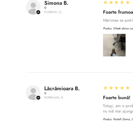
5
★★★★★
Simona B.
Foarte frumo
FLORESTI, CJ
Mărimea se potriv
Produs:
Ghete dama casu
5
★★★★★
Lăcrămioara B.
Foarte bună!
POPRICANI, IS
Totuși, am o prob
nu mă mai ajunge
Produs:
Pantofi Dama, C