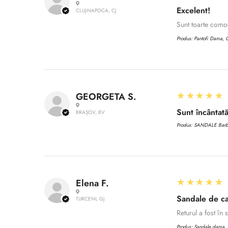
Excelent!
CLUJ-NAPOCA, CJ
Sunt toarte com
Produs:
Pantofi Dama, C
5
★★★★★
GEORGETA S.
Sunt încântată
BRAȘOV, BV
Produs:
SANDALE Barbat
5
★★★★★
Elena F.
Sandale de ca
TURCENI, GJ
Returul a fost în
Produs:
Sandale dama, C