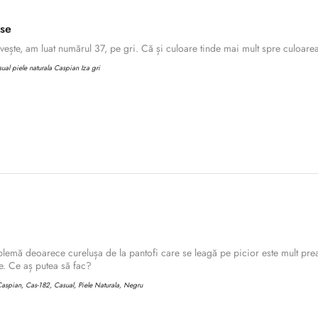
ase
ește, am luat numărul 37, pe gri. Că și culoare tinde mai mult spre culoarea 
al piele naturala Caspian Iza gri
lemă deoarece curelușa de la pantofi care se leagă pe picior este mult prea
. Ce aș putea să fac?
aspian, Cas-182, Casual, Piele Naturala, Negru