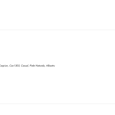
aspian, Cas-1303, Casual, Piele Naturala, Albastru