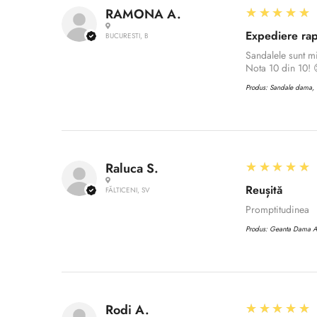
5
★★★★★
RAMONA A.
Expediere rap
BUCURESTI, B
Sandalele sunt m
Nota 10 din 10! 
Produs:
Sandale dama, C
5
★★★★★
Raluca S.
Reușită
FĂLTICENI, SV
Promptitudinea
Produs:
Geanta Dama 
5
★★★★★
Rodi A.