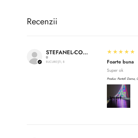
Recenzii
5
★★★★★
STEFANEL-CONSTANTIN A.
Foarte buna
BUCUREȘTI, B
Super ok
Produs:
Pantofi Dama, C