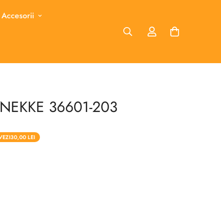
 Accesorii
ANEKKE 36601-203
VEZI
30,00 LEI