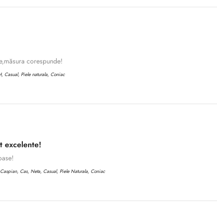
te,măsura corespunde!
 Casual, Piele naturala, Coniac
t excelente!
oase!
aspian, Cas, Neta, Casual, Piele Naturala, Coniac
Confirm your age
Are you 18 years old or older?