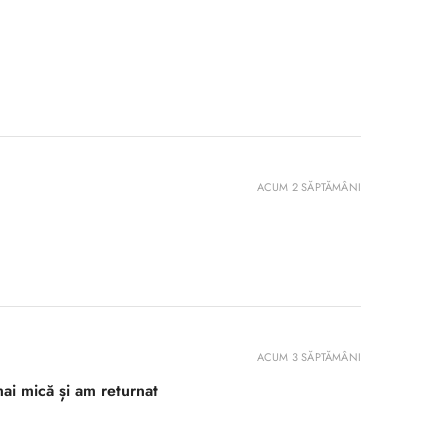
ACUM 2 SĂPTĂMÂNI
ACUM 3 SĂPTĂMÂNI
ai mică și am returnat