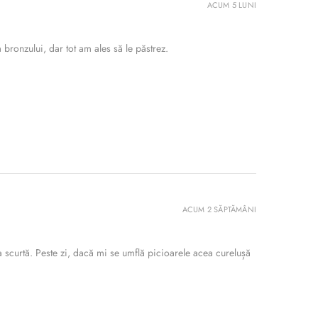
ACUM 5 LUNI
bronzului, dar tot am ales să le păstrez.
ACUM 2 SĂPTĂMÂNI
 scurtă. Peste zi, dacă mi se umflă picioarele acea curelușă