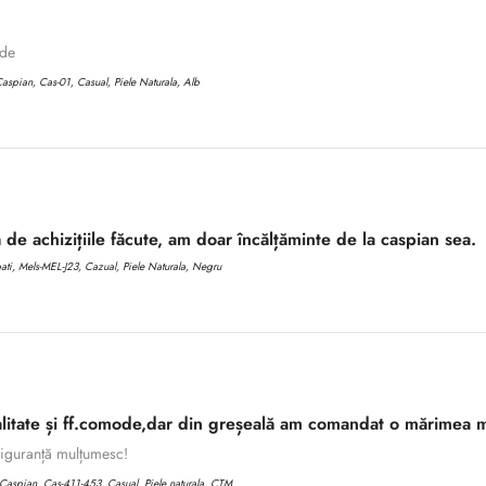
ode
aspian, Cas-01, Casual, Piele Naturala, Alb
 de achizițiile făcute, am doar încălțăminte de la caspian sea.
i, Mels-MEL-J23, Cazual, Piele Naturala, Negru
litate și ff.comode,dar din greșeală am comandat o mărimea m
 siguranță mulțumesc!
aspian, Cas-411-453, Casual, Piele naturala, CTM