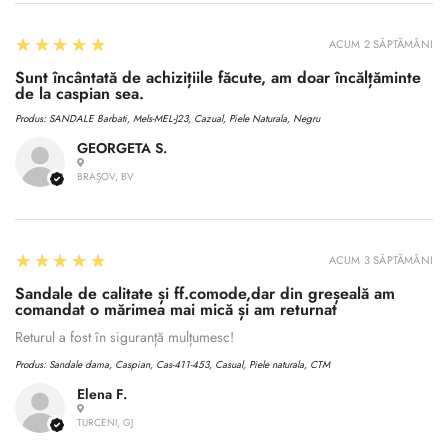
5
★★★★★
ACUM 2 SĂPTĂMÂNI
Sunt încântată de achizițiile făcute, am doar încălțăminte
de la caspian sea.
Produs:
SANDALE Barbati, Mels-MEL-J23, Cazual, Piele Naturala, Negru
GEORGETA S.
BRAȘOV, BV
5
★★★★★
ACUM 3 SĂPTĂMÂNI
Sandale de calitate și ff.comode,dar din greșeală am
comandat o mărimea mai mică și am returnat
Returul a fost în siguranță mulțumesc!
Produs:
Sandale dama, Caspian, Cas-411-453, Casual, Piele naturala, CTM
Elena F.
TURCENI, GJ