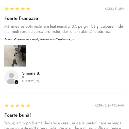
5
★★★★★
ACUM 5 LUNI
Foarte frumoase
Mărimea se potrivește, am luat numărul 37, pe gri. Că și culoare tinde
mai mult spre culoarea bronzului, dar tot am ales să le păstrez.
Produs:
Ghete dama casual piele naturala Caspian Iza gri
Simona B.
FLORESTI, CJ
5
★★★★★
ACUM 2 SĂPTĂMÂNI
Foarte bună!
Totuși, am o problemă deoarece curelușa de la pantofi care se leagă
pe picior este mult prea scurtă. Peste zi, dacă mi se umflă picioarele