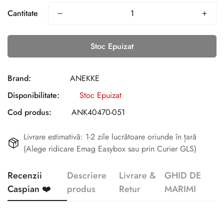
Cantitate
Stoc Epuizat
Brand:
ANEKKE
Disponibilitate:
Stoc Epuizat
Cod produs:
ANK40470-051
Livrare estimativă: 1-2 zile lucrătoare oriunde în țară
(Alege ridicare Emag Easybox sau prin Curier GLS)
Recenzii
Descriere
Livrare &
GHID DE
Caspian ❤️
produs
Retur
MARIMI