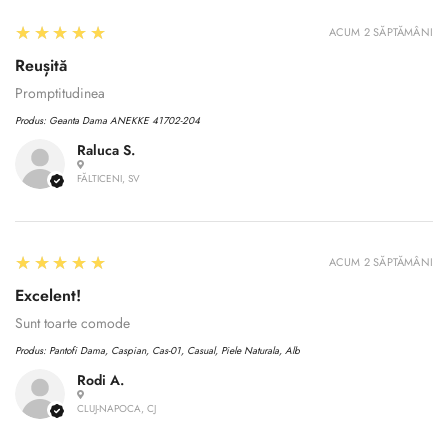
5
★★★★★
ACUM 2 SĂPTĂMÂNI
Reușită
Promptitudinea
Produs:
Geanta Dama ANEKKE 41702-204
Raluca S.
FĂLTICENI, SV
5
★★★★★
ACUM 2 SĂPTĂMÂNI
Excelent!
Sunt toarte comode
Produs:
Pantofi Dama, Caspian, Cas-01, Casual, Piele Naturala, Alb
Rodi A.
CLUJ-NAPOCA, CJ