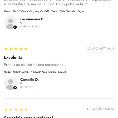
acea curelușă nu mă mai ajunge. Ce aș putea să fac?
Produs:
Pantofi Dama, Caspian, Cas-182, Casual, Piele Naturala, Negru
Lăcrămioara B.
POPRICANI, IS
5
★★★★★
ACUM 2 SĂPTĂMÂNI
Excelentă
Produs de calitate,măsura corespunde!
Produs:
Papuci Dama, H, Casual, Piele naturala, Coniac
Camelia O.
BUCURESTI, B
5
★★★★★
ACUM 2 SĂPTĂMÂNI
Sandalele sunt excelente!