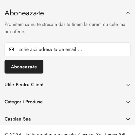
Aboneaza-te
Promitem sa nu te stresam dar te tinem la curent cu cele mai
noi oferte.
Aboneaza-te
Utile Pentru Clienti
INREGISTREAZA RETUR
Categorii Produse
Creaza cont
Acasă
Autentificare cont
Caspian Sea
Incaltaminte Dama
Livrare & Retur
Adresa:
Spl. Unirii nr. 160, Sector 4, Bucuresti
Incaltaminte Barbati
© 2024 - Toate drepturile rezervate. Caspian Sea Impex SRL