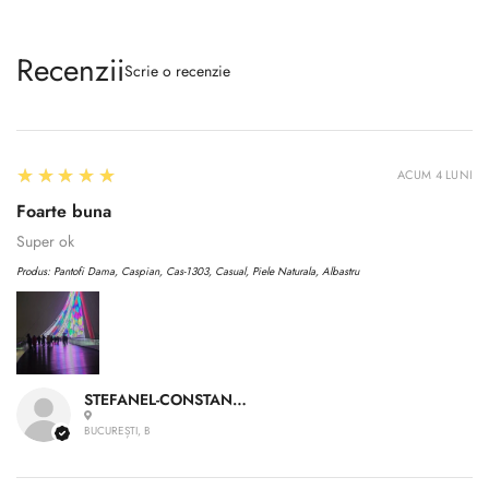
Recenzii
Scrie o recenzie
5
★★★★★
ACUM 4 LUNI
Foarte buna
Super ok
Produs:
Pantofi Dama, Caspian, Cas-1303, Casual, Piele Naturala, Albastru
STEFANEL-CONSTANTIN A.
BUCUREȘTI, B