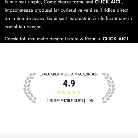
Nimic mai simplu, Completeaza formularul
CLICK AICI
,
Easybox-ul Emag.
impacheteaza produsul iar curierul va veni sa il ridice direct
Cosul de livrare
este 15 lei pentru o comanda mai mica de
de la tine de acasa. Banii sunt inapoiati in 5 zile lucratoare in
390 lei si Gratuit pentru o comanda de peste 390 lei.
contul tau bancar
.
Citeste toti mai multe despre Livrare & Retur ->
CLICK AICI
EVALUAREA MEDIE A MAGAZINULUI
4.9
★★★★★
2.7K
RECENZIILE CLIENȚILOR