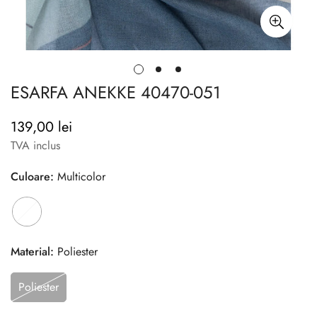
ESARFA ANEKKE 40470-051
139,00 lei
Pret
TVA inclus
Culoare:
Multicolor
Material:
Poliester
Poliester