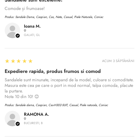
Comode și frumoase!
Produs:
Sandale Dama, Caspian, Cas, Neta, Casual, Piele Naturala, Coniac
Ioana M.
GALATI, GL
5
★★★★★
ACUM 3 SĂPTĂMÂNI
Expediere rapida, produs frumos si comod
Confirm your age
Sandalele sunt minunate, incepand de la model, culoare si comoditate.
Masura este cea pe care o port in mod normal, talpa comoda, placute
la purtare.
Are you 18 years old or older?
Nota 10 din 10! 😊
Produs:
Sandale dama, Caspian, Cas-H302-SUIT, Casual, Piele naturala, Coniac
No, I'm not
Yes, I am
RAMONA A.
BUCURESTI, B