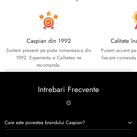
No, I'm not
Yes, I am
Caspian din 1992
Calitate în
Suntem prezenti pe piata romaneasca din
Punem accent pe c
1992. Experienta si Calitatea ne
fiecare comanda e
recomanda.
Intrebari Frecvente
😊
Care este povestea brandului Caspian?