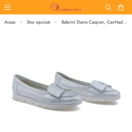
Acasa
Stoc epuizat
Balerini Dama Caspian, Cas-Nadia/2, Casual, Piele Naturala, Argintiu sidef