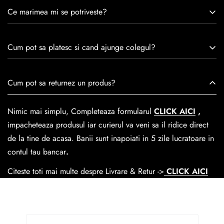
Caspian este un brand romanesc infiintat in 1992. Cu o
Ce marimea mi se potriveste?
experiență de peste 30 de ani în industria modei, Caspian se
remarcă prin tradiție, maestrie și angajament față de
Consulta ghidul de marime de mai jos.
satisfacția clienților.Fiecare pereche de încălțăminte Caspian
Cum pot sa platesc si cand ajunge colegul?
este creată cu mândrie de meșteri pricepuți, care aduc la
viață nu doar pantofi, ci opere de artă care transcend
Se poate achita cu cardul online dar si numerar la livrare. In
Cum pot sa returnez un produs?
trecerea timpului.
medie livrarea dureaza
1-2 zile
lucratoare prin
GLS Courier
dar se poate alege cand finalzati comanda si predare la
Nimic mai simplu, Completeaza formularul
CLICK AICI
,
Easybox-ul Emag.
impacheteaza produsul iar curierul va veni sa il ridice direct
Cosul de livrare
este 15 lei pentru o comanda mai mica de
de la tine de acasa. Banii sunt inapoiati in 5 zile lucratoare in
390 lei si Gratuit pentru o comanda de peste 390 lei.
contul tau bancar
.
Citeste toti mai multe despre Livrare & Retur ->
CLICK AICI