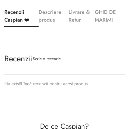
Recenzii
Descriere
Livrare &
GHID DE
Caspian ❤️
produs
Retur
MARIMI
Recenzii
Scrie o recenzie
Nu există încă recenzii pentru acest produs.
Confirm your age
Are you 18 years old or older?
De ce Caspian?