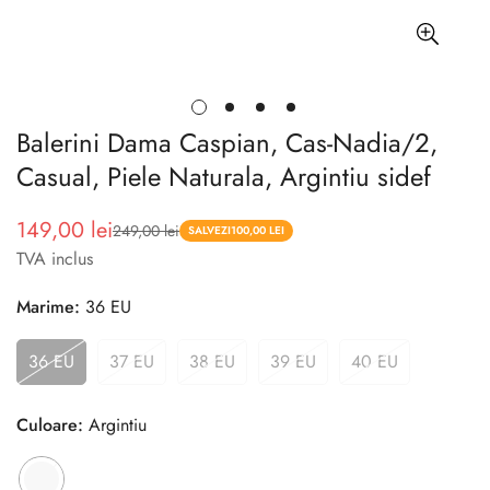
Balerini Dama Caspian, Cas-Nadia/2,
Casual, Piele Naturala, Argintiu sidef
149,00 lei
249,00 lei
Pret
Pret
SALVEZI
100,00 LEI
TVA inclus
redus
Marime:
36 EU
36 EU
37 EU
38 EU
39 EU
40 EU
Culoare:
Argintiu