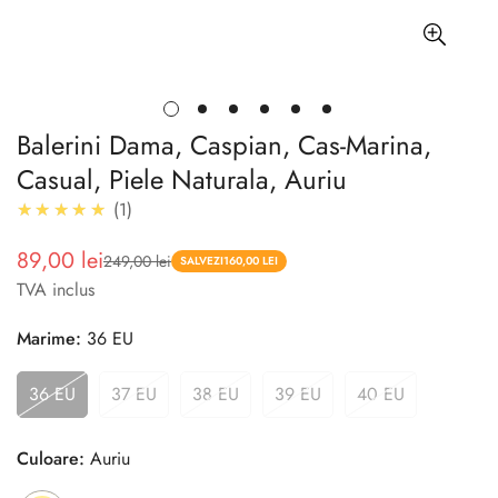
Balerini Dama, Caspian, Cas-Marina,
Casual, Piele Naturala, Auriu
5.0
★★★★★
1
89,00 lei
249,00 lei
Pret
Pret
SALVEZI
160,00 LEI
TVA inclus
redus
Marime:
36 EU
36 EU
37 EU
38 EU
39 EU
40 EU
Culoare:
Auriu