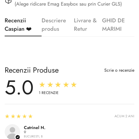
(Alege ridicare Emag Easybox sau prin Curier GLS)
Recenzii
Descriere
Livrare &
GHID DE
Caspian ❤️
produs
Retur
MARIMI
Recenzii Produse
Scrie o recenzie
5.0
★★★★★
1
RECENZIE
5
★★★★★
ACUM 2 ANI
Catrinel N.
BUCURESTI, B