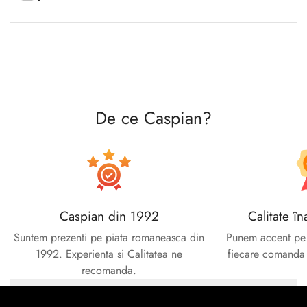
Confirm your age
Are you 18 years old or older?
No, I'm not
Yes, I am
De ce Caspian?
Caspian din 1992
Calitate în
Suntem prezenti pe piata romaneasca din
Punem accent pe c
1992. Experienta si Calitatea ne
fiecare comanda e
recomanda.