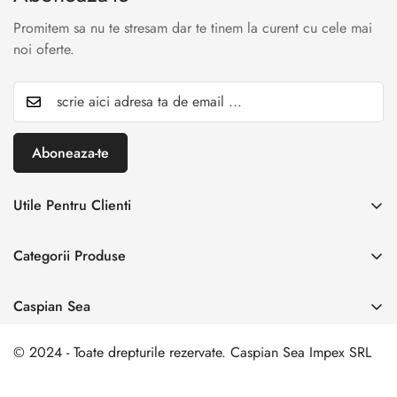
Promitem sa nu te stresam dar te tinem la curent cu cele mai
noi oferte.
Aboneaza-te
Utile Pentru Clienti
INREGISTREAZA RETUR
Categorii Produse
Creaza cont
Acasă
Autentificare cont
Caspian Sea
Incaltaminte Dama
Livrare & Retur
Adresa:
Spl. Unirii nr. 160, Sector 4, Bucuresti
Incaltaminte Barbati
© 2024 - Toate drepturile rezervate. Caspian Sea Impex SRL
Contact
0 729 006 003
Incaltamine Premium
comanda@caspiansea.ro