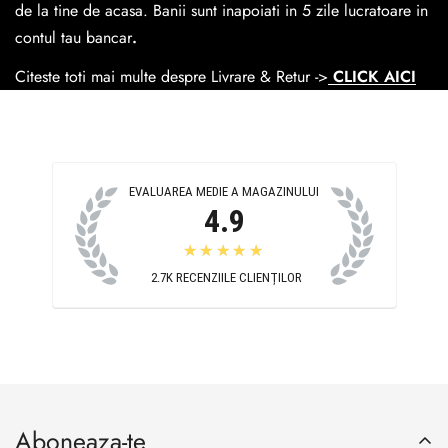
Cosul de livrare
este 15 lei pentru o comanda mai mica de
de la tine de acasa. Banii sunt inapoiati in 5 zile lucratoare in
390 lei si Gratuit pentru o comanda de peste 390 lei.
contul tau bancar
.
Citeste toti mai multe despre Livrare & Retur ->
CLICK AICI
EVALUAREA MEDIE A MAGAZINULUI
4.9
★★★★★
2.7K
RECENZIILE CLIENȚILOR
Aboneaza-te