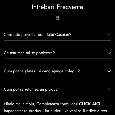
Intrebari Frecvente
😊
Care este povestea brandului Caspian?
Caspian este un brand romanesc infiintat in 1992. Cu o
Ce marimea mi se potriveste?
experiență de peste 30 de ani în industria modei, Caspian se
remarcă prin tradiție, maestrie și angajament față de
Consulta ghidul de marime de mai jos.
satisfacția clienților.Fiecare pereche de încălțăminte Caspian
Cum pot sa platesc si cand ajunge colegul?
este creată cu mândrie de meșteri pricepuți, care aduc la
viață nu doar pantofi, ci opere de artă care transcend
Se poate achita cu cardul online dar si numerar la livrare. In
Cum pot sa returnez un produs?
trecerea timpului.
medie livrarea dureaza
1-2 zile
lucratoare prin
GLS Courier
dar se poate alege cand finalzati comanda si predare la
Nimic mai simplu, Completeaza formularul
CLICK AICI
,
Easybox-ul Emag.
impacheteaza produsul iar curierul va veni sa il ridice direct