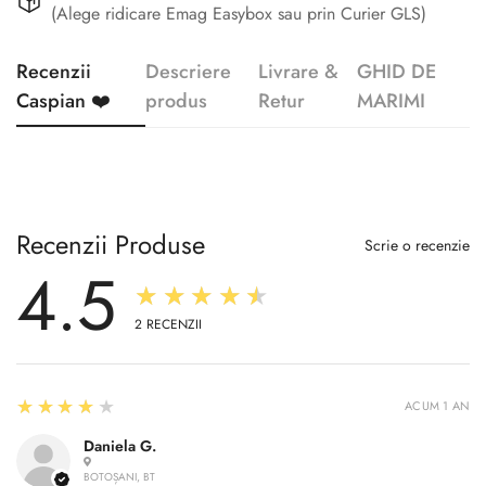
(Alege ridicare Emag Easybox sau prin Curier GLS)
Recenzii
Descriere
Livrare &
GHID DE
Caspian ❤️
produs
Retur
MARIMI
Recenzii Produse
Scrie o recenzie
4.5
★★★★★
2
RECENZII
4
★★★★★
ACUM 1 AN
Daniela G.
BOTOȘANI, BT