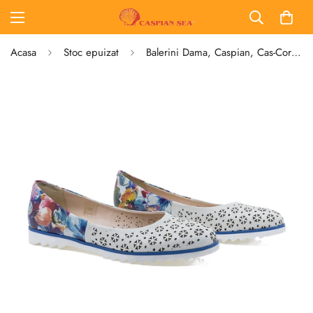
Acasa
Stoc epuizat
Balerini Dama, Caspian, Cas-Corida, Casual, Piele Naturala, Bej/fl/blu