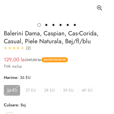
Balerini Dama, Caspian, Cas-Corida,
Casual, Piele Naturala, Bej/fl/blu
4.5
★★★★★
2
129,00 lei
249,00 lei
Pret
Pret
SALVEZI
120,00 LEI
TVA inclus
redus
Marime:
36 EU
36 EU
37 EU
38 EU
39 EU
40 EU
Culoare:
Bej