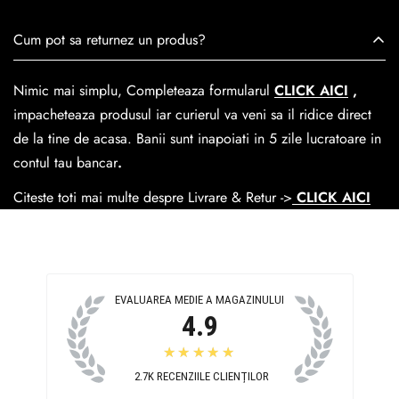
viață nu doar pantofi, ci opere de artă care transcend
Se poate achita cu cardul online dar si numerar la livrare. In
Cum pot sa returnez un produs?
trecerea timpului.
medie livrarea dureaza
1-2 zile
lucratoare prin
GLS Courier
dar se poate alege cand finalzati comanda si predare la
Nimic mai simplu, Completeaza formularul
CLICK AICI
,
Easybox-ul Emag.
impacheteaza produsul iar curierul va veni sa il ridice direct
Cosul de livrare
este 15 lei pentru o comanda mai mica de
de la tine de acasa. Banii sunt inapoiati in 5 zile lucratoare in
390 lei si Gratuit pentru o comanda de peste 390 lei.
contul tau bancar
.
Citeste toti mai multe despre Livrare & Retur ->
CLICK AICI
EVALUAREA MEDIE A MAGAZINULUI
4.9
★★★★★
2.7K
RECENZIILE CLIENȚILOR