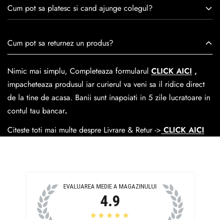
Consulta ghidul de marime de mai jos.
satisfacția clienților.Fiecare pereche de încălțăminte Caspian
Cum pot sa platesc si cand ajunge colegul?
este creată cu mândrie de meșteri pricepuți, care aduc la
viață nu doar pantofi, ci opere de artă care transcend
Se poate achita cu cardul online dar si numerar la livrare. In
Cum pot sa returnez un produs?
trecerea timpului.
medie livrarea dureaza
1-2 zile
lucratoare prin
GLS Courier
dar se poate alege cand finalzati comanda si predare la
Nimic mai simplu, Completeaza formularul
CLICK AICI
,
Easybox-ul Emag.
impacheteaza produsul iar curierul va veni sa il ridice direct
Cosul de livrare
este 15 lei pentru o comanda mai mica de
de la tine de acasa. Banii sunt inapoiati in 5 zile lucratoare in
390 lei si Gratuit pentru o comanda de peste 390 lei.
contul tau bancar
.
Citeste toti mai multe despre Livrare & Retur ->
CLICK AICI
EVALUAREA MEDIE A MAGAZINULUI
4.9
★★★★★