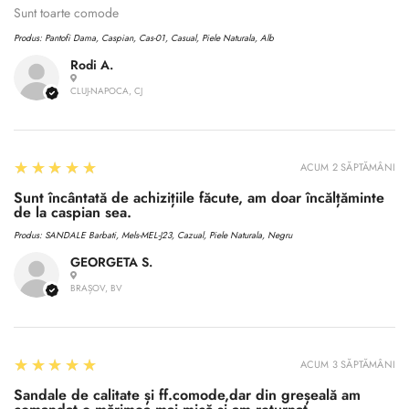
Sunt toarte comode
Produs:
Pantofi Dama, Caspian, Cas-01, Casual, Piele Naturala, Alb
Rodi A.
CLUJ-NAPOCA, CJ
5
★★★★★
ACUM 2 SĂPTĂMÂNI
Sunt încântată de achizițiile făcute, am doar încălțăminte
de la caspian sea.
Produs:
SANDALE Barbati, Mels-MEL-J23, Cazual, Piele Naturala, Negru
GEORGETA S.
BRAȘOV, BV
5
★★★★★
ACUM 3 SĂPTĂMÂNI
Sandale de calitate și ff.comode,dar din greșeală am