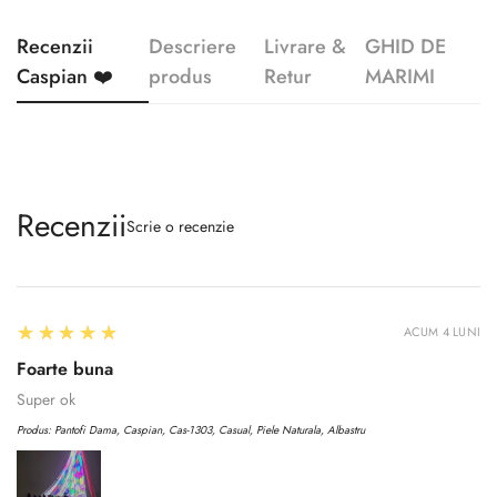
Recenzii
Descriere
Livrare &
GHID DE
Caspian ❤️
produs
Retur
MARIMI
Recenzii
Scrie o recenzie
5
★★★★★
ACUM 4 LUNI
Foarte buna
Super ok
Produs:
Pantofi Dama, Caspian, Cas-1303, Casual, Piele Naturala, Albastru