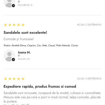
BUCURESTI, B
5
★★★★★
ACUM 2 SĂPTĂMÂNI
Sandalele sunt excelente!
Comode și frumoase!
Produs:
Sandale Dama, Caspian, Cas, Neta, Casual, Piele Naturala, Coniac
Ioana M.
GALATI, GL
Confirm your age
5
★★★★★
ACUM 3 SĂPTĂMÂNI
Expediere rapida, produs frumos si comod
Are you 18 years old or older?
Sandalele sunt minunate, incepand de la model, culoare si comoditate.
Masura este cea pe care o port in mod normal, talpa comoda, placute
la purtare.
No, I'm not
Yes, I am