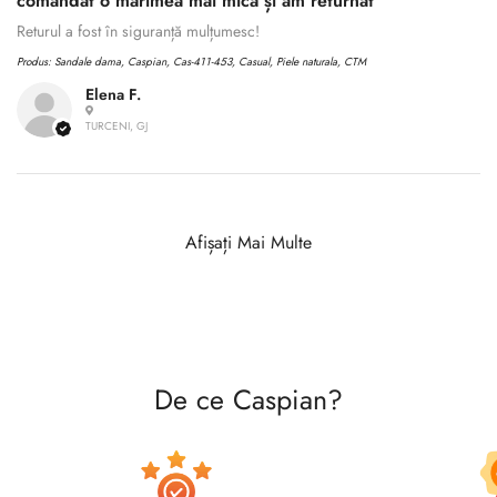
comandat o mărimea mai mică și am returnat
Returul a fost în siguranță mulțumesc!
Produs:
Sandale dama, Caspian, Cas-411-453, Casual, Piele naturala, CTM
Elena F.
TURCENI, GJ
Afișați Mai Multe
De ce Caspian?