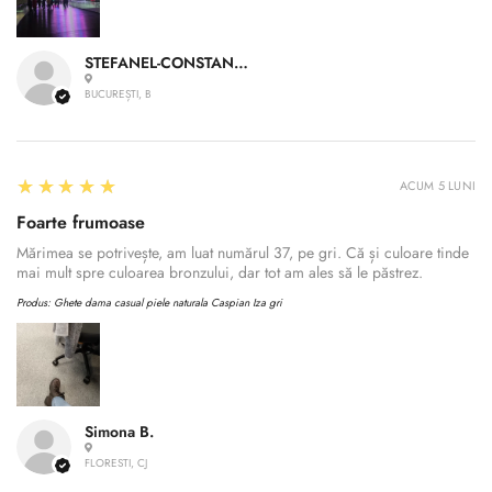
STEFANEL-CONSTANTIN A.
BUCUREȘTI, B
5
★★★★★
ACUM 5 LUNI
Foarte frumoase
Mărimea se potrivește, am luat numărul 37, pe gri. Că și culoare tinde
mai mult spre culoarea bronzului, dar tot am ales să le păstrez.
Produs:
Ghete dama casual piele naturala Caspian Iza gri
Simona B.
FLORESTI, CJ