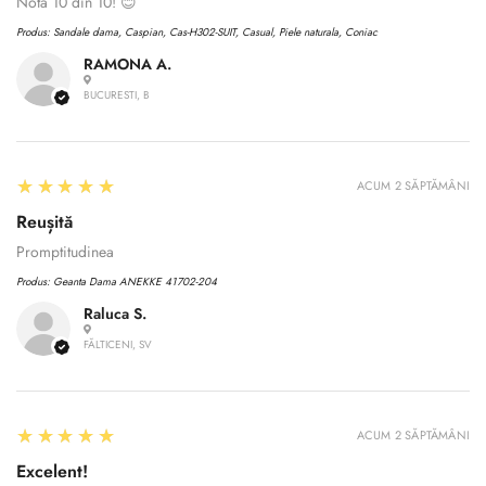
Nota 10 din 10! 😊
Produs:
Sandale dama, Caspian, Cas-H302-SUIT, Casual, Piele naturala, Coniac
RAMONA A.
BUCURESTI, B
5
★★★★★
ACUM 2 SĂPTĂMÂNI
Reușită
Promptitudinea
Produs:
Geanta Dama ANEKKE 41702-204
Raluca S.
FĂLTICENI, SV
5
★★★★★
ACUM 2 SĂPTĂMÂNI
Excelent!