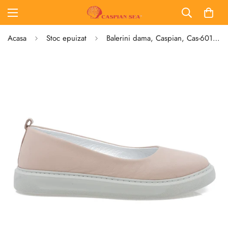
Acasa
Stoc epuizat
Balerini dama, Caspian, Cas-6014, casual, piele naturala, pudra