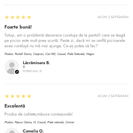
5
★★★★★
ACUM 2 SĂPTĂMÂNI
Foarte bună!
Totuși, am o problemă deoarece curelușa de la pantofi care se leagă
pe picior este mult prea scurtă. Peste zi, dacă mi se umflă picioarele
acea curelușă nu mă mai ajunge. Ce aș putea să fac?
Produs:
Pantofi Dama, Caspian, Cas-182, Casual, Piele Naturala, Negru
Lăcrămioara B.
POPRICANI, IS
5
★★★★★
ACUM 2 SĂPTĂMÂNI
Excelentă
Produs de calitate,măsura corespunde!
Produs:
Papuci Dama, H, Casual, Piele naturala, Coniac
Camelia O.