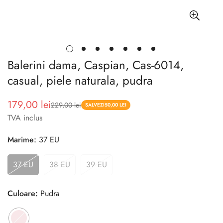
Balerini dama, Caspian, Cas-6014,
casual, piele naturala, pudra
179,00 lei
229,00 lei
Pret
Pret
SALVEZI
50,00 LEI
TVA inclus
redus
Marime:
37 EU
37 EU
38 EU
39 EU
Culoare:
Pudra