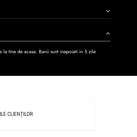
r
dar se poate alege cand finalzati comanda si
 la tine de acasa. Banii sunt inapoiati in 5 zile
ILE CLIENȚILOR