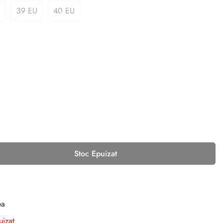
U
39 EU
40 EU
Stoc Epuizat
ea
uizat