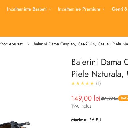
Incaltaminte Barbati
Incaltamine Premium
Genti &
Stoc epuizat
Balerini Dama Caspian, Cas-2104, Casual, Piele Na
Balerini Dama 
Piele Naturala,
5.0
★★★★★
1
149,00 lei
259,00 lei
Pret
Pret
SAL
redus
TVA inclus
Marime:
36 EU