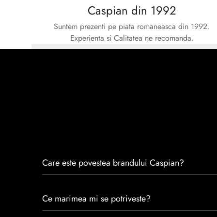
Caspian din 1992
Suntem prezenti pe piata romaneasca din 1992.
Experienta si Calitatea ne recomanda.
Care este povestea brandului Caspian?
Caspian este un brand romanesc infiintat in 1992. Cu 
Ce marimea mi se potriveste?
satisfacția clienților.Fiecare pereche de încălțăminte