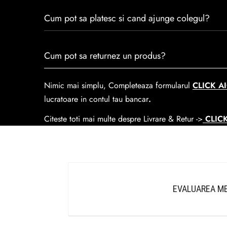
trecerea timpului.
Consulta ghidul de marime de mai jos.
Cum pot sa platesc si cand ajunge colegul?
Se poate achita cu cardul online dar si numerar la liv
Cum pot sa returnez un produs?
predare la
Easybox-ul Emag.
Cosul de livrare
este 15 lei pentru o comanda mai mi
Nimic mai simplu, Completeaza formularul
CLICK AI
lucratoare in contul tau bancar
.
Citeste toti mai multe despre Livrare & Retur ->
CLICK
EVALUAREA ME