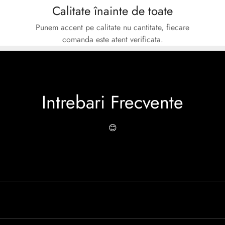
Calitate înainte de toate
Punem accent pe calitate nu cantitate, fiecare
comanda este atent verificata.
Intrebari Frecvente
😊
o experiență de peste 30 de ani în industria modei, Caspian se rem
 Caspian este creată cu mândrie de meșteri pricepuți, care aduc la 