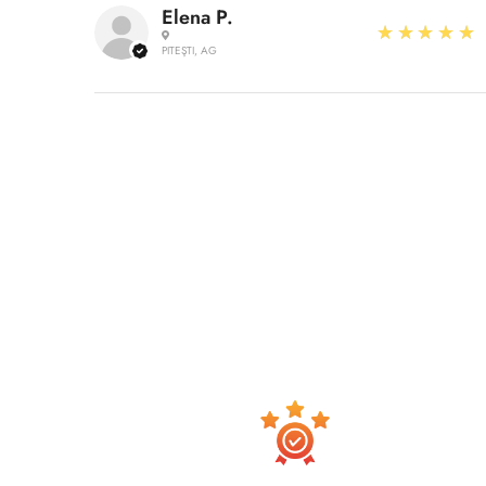
Elena P.
5
★★★★★
PITEŞTI, AG