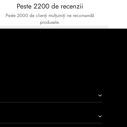
Peste 2200 de recenzii
Peste 2000 de clienți mulțumiți ne recomandă
produsele.
arcă prin tradiție, maestrie și angajament față de
viață nu doar pantofi, ci opere de artă care transcend