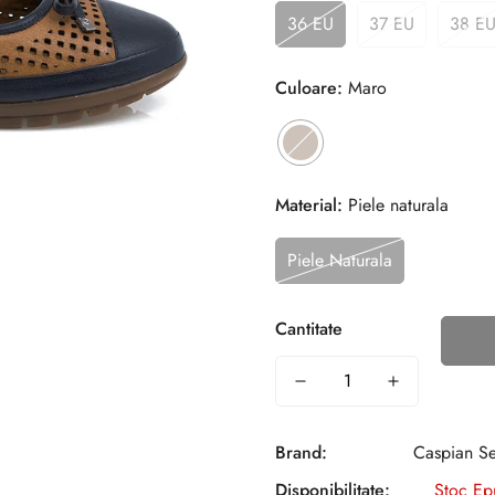
36 EU
37 EU
38 E
Culoare:
Maro
Material:
Piele naturala
Piele Naturala
Cantitate
Brand:
Caspian S
Disponibilitate:
Stoc Ep