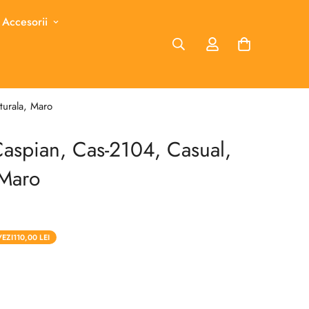
 Accesorii
turala, Maro
Caspian, Cas-2104, Casual,
 Maro
VEZI
110,00 LEI