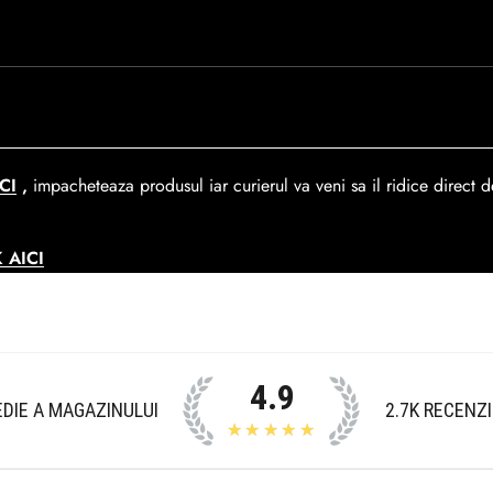
rare. In medie livrarea dureaza
1-2 zile
lucratoare prin
GLS Courie
ca de 390 lei si Gratuit pentru o comanda de peste 390 lei.
CI
,
impacheteaza produsul iar curierul va veni sa il ridice direct de
 AICI
4.9
DIE A MAGAZINULUI
2.7K
RECENZI
★★★★★