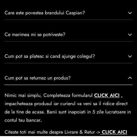
Care este povestea brandului Caspian?
Caspian este un brand romanesc infiintat in 1992. Cu o
Ce marimea mi se potriveste?
experiență de peste 30 de ani în industria modei, Caspian se
remarcă prin tradiție, maestrie și angajament față de
Consulta ghidul de marime de mai jos.
satisfacția clienților.Fiecare pereche de încălțăminte Caspian
Cum pot sa platesc si cand ajunge colegul?
este creată cu mândrie de meșteri pricepuți, care aduc la
viață nu doar pantofi, ci opere de artă care transcend
Se poate achita cu cardul online dar si numerar la livrare. In
Cum pot sa returnez un produs?
trecerea timpului.
medie livrarea dureaza
1-2 zile
lucratoare prin
GLS Courier
dar se poate alege cand finalzati comanda si predare la
Nimic mai simplu, Completeaza formularul
CLICK AICI
,
Easybox-ul Emag.
impacheteaza produsul iar curierul va veni sa il ridice direct
Cosul de livrare
este 15 lei pentru o comanda mai mica de
de la tine de acasa. Banii sunt inapoiati in 5 zile lucratoare in
390 lei si Gratuit pentru o comanda de peste 390 lei.
contul tau bancar
.
Citeste toti mai multe despre Livrare & Retur ->
CLICK AICI