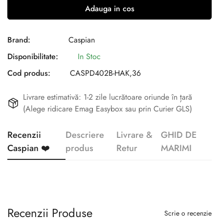
Adauga in cos
Brand:
Caspian
Disponibilitate:
In Stoc
Cod produs:
CASPD402B-HAK,36
Livrare estimativă: 1-2 zile lucrătoare oriunde în țară
(Alege ridicare Emag Easybox sau prin Curier GLS)
Recenzii
Descriere
Livrare &
GHID DE
Caspian ❤️
produs
Retur
MARIMI
Recenzii Produse
Scrie o recenzie