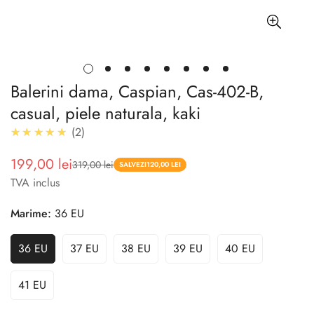
Balerini dama, Caspian, Cas-402-B,
casual, piele naturala, kaki
5.0
★★★★★
2
199,00 lei
319,00 lei
Pret
Pret
SALVEZI
120,00 LEI
TVA inclus
redus
Marime:
36 EU
36 EU
37 EU
38 EU
39 EU
40 EU
41 EU