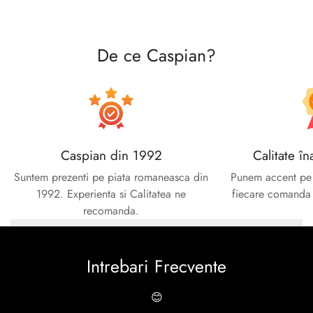
De ce Caspian?
Caspian din 1992
Calitate în
Suntem prezenti pe piata romaneasca din
Punem accent pe c
1992. Experienta si Calitatea ne
fiecare comanda e
recomanda.
Intrebari Frecvente
😊