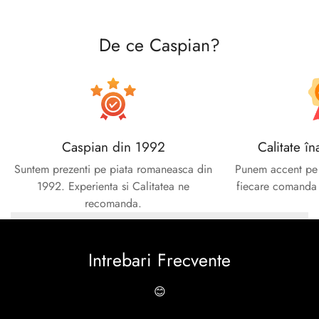
De ce Caspian?
Caspian din 1992
Calitate în
Suntem prezenti pe piata romaneasca din
Punem accent pe c
1992. Experienta si Calitatea ne
fiecare comanda e
recomanda.
Intrebari Frecvente
😊