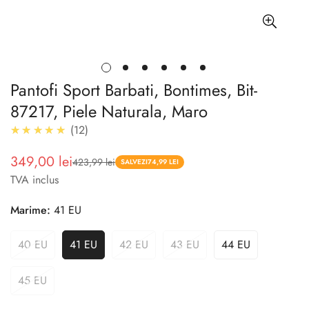
Pantofi Sport Barbati, Bontimes, Bit-
87217, Piele Naturala, Maro
5.0
★★★★★
12
349,00 lei
423,99 lei
Pret
Pret
SALVEZI
74,99 LEI
TVA inclus
redus
Marime:
41 EU
40 EU
41 EU
42 EU
43 EU
44 EU
45 EU