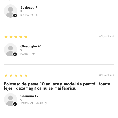
Are you 18 years old or older?
Budescu F.
BUCHAREST, B
No, I'm not
Yes, I am
5
★★★★★
ACUM 1 AN
Gheorghe M.
PLOIESTI, PH
5
★★★★★
ACUM 1 AN
Folosesc de peste 10 ani acest model de pantofi, foarte
lejeri, dezamăgit că nu se mai fabrica.
Carmina G.
ȘTEFAN CEL MARE, CL