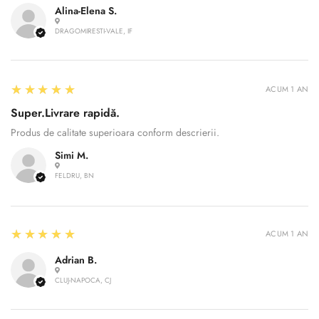
Alina-Elena S.
DRAGOMIRESTI-VALE, IF
5
★★★★★
ACUM 1 AN
Super.Livrare rapidă.
Produs de calitate superioara conform descrierii.
Simi M.
FELDRU, BN
5
★★★★★
ACUM 1 AN
Adrian B.
CLUJ-NAPOCA, CJ