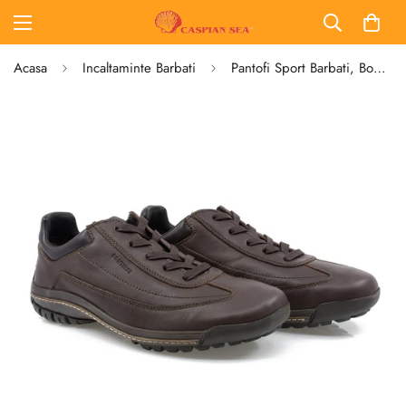
Acasa
Incaltaminte Barbati
Pantofi Sport Barbati, Bontimes, Bit-87217, Piele Naturala, Maro