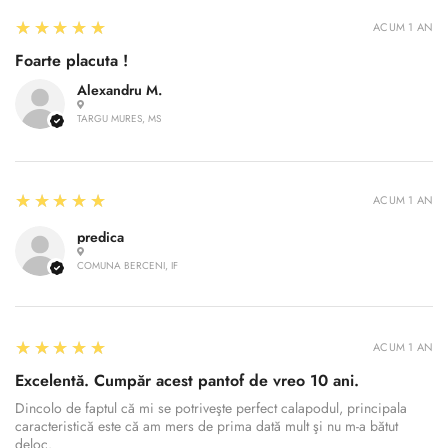
5
★★★★★
ACUM 1 AN
Foarte placuta !
Alexandru M.
TARGU MURES, MS
5
★★★★★
ACUM 1 AN
predica
COMUNA BERCENI, IF
5
★★★★★
ACUM 1 AN
Excelentă. Cumpăr acest pantof de vreo 10 ani.
Confirm your age
Dincolo de faptul că mi se potriveşte perfect calapodul, principala
caracteristică este că am mers de prima dată mult şi nu m-a bătut
deloc.