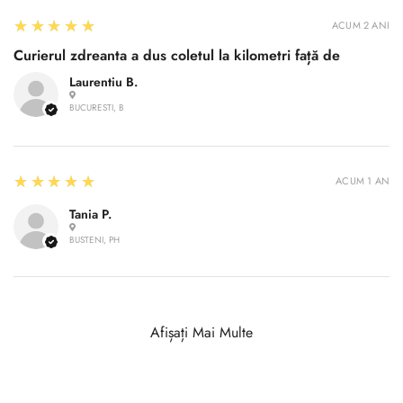
5
★★★★★
ACUM 2 ANI
Curierul zdreanta a dus coletul la kilometri față de
Laurentiu B.
BUCURESTI, B
5
★★★★★
ACUM 1 AN
Tania P.
BUSTENI, PH
Afișați Mai Multe