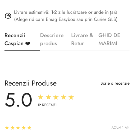
Livrare estimativă: 1-2 zile lucrătoare oriunde în țară
(Alege ridicare Emag Easybox sau prin Curier GLS)
Recenzii
Descriere
Livrare &
GHID DE
Caspian ❤️
produs
Retur
MARIMI
Recenzii Produse
Scrie o recenzie
5.0
★★★★★
12
RECENZII
5
★★★★★
ACUM 1 AN